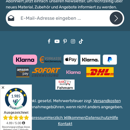
Abonniert jetzt einfach unseren Newsletter, um rechtzeitig über
neues Material, Zubehör und Angebote informiert zu werden.
E-Mail-Adresse*
Datenschutz
Die mit einem Stern (*) markierten Felder sind Pflichtfelder.
Ich habe die
Datenschutzbestimmungen
zur Kenntnis genommen
und die
AGB
gelesen und bin mit ihnen einverstanden.
✕
Alle Preise inkl. gesetzl. Mehrwertsteuer zzgl.
Versandkosten
und ggf. Nachnahmegebühren, wenn nicht anders angegeben.
Versand
Impressum
Herzlich Willkommen
Datenschutz
Hilfe
Kontakt