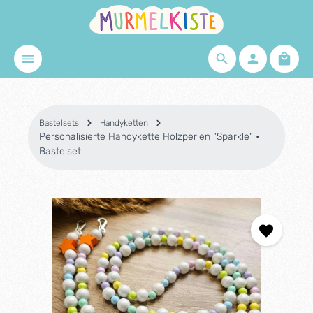
Zum Hauptinhalt springen
Waren
Bastelsets
Handyketten
Personalisierte Handykette Holzperlen "Sparkle" •
Bastelset
Bildergalerie überspringen