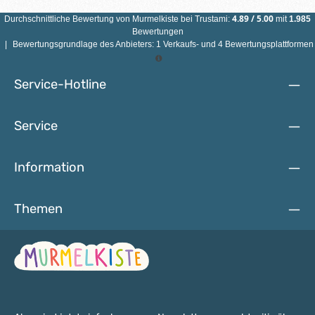
Dieses Produkt ist nicht für Kinder unter 3 Jahren
geeignet.Produkteigenschaften:Material: 100 % Polyester
4.89
/
5.00
Durchschnittliche Bewertung von
Murmelkiste
bei Trustami:
mit
1.985
(PP-Kordel)Durchmesser: 1,5 mmLänge: 100 mFarbe: frei
Bewertungen
wählbarsehr reißfest und
|
Bewertungsgrundlage des Anbieters: 1 Verkaufs- und 4 Bewertungsplattformen
strapazierfähigverschweißbargeeignet für Schnullerketten,
Mobiles, Näharbeiten, Perlenarbeiten u.v.m.
Service-Hotline
Service
Information
Themen