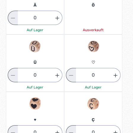
Ä
Ö
Auf Lager
Ausverkauft
Ü
♡
Auf Lager
Auf Lager
♥
Ç