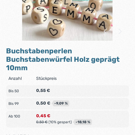
Buchstabenperlen
Buchstabenwürfel Holz geprägt
10mm
Anzahl
Stückpreis
0,55 €
Bis
50
0,50 €
-9,09 %
Bis
99
0,45 €
Ab
100
0,50 €
(10% gespart)
-18,18 %