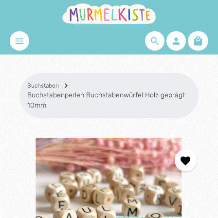
Zum Hauptinhalt springen
Waren
Buchstaben
Buchstabenperlen Buchstabenwürfel Holz geprägt
10mm
Bildergalerie überspringen