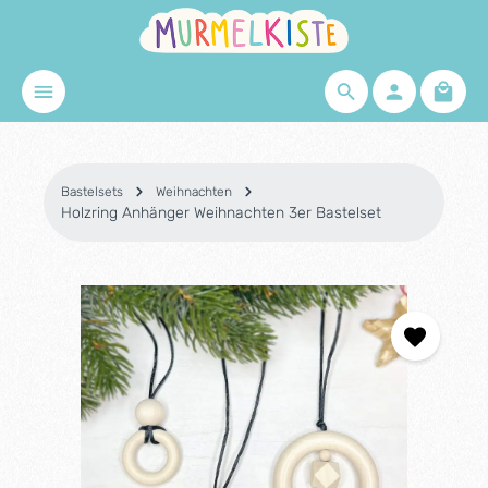
Zum Hauptinhalt springen
Waren
Bastelsets
Weihnachten
Holzring Anhänger Weihnachten 3er Bastelset
Bildergalerie überspringen