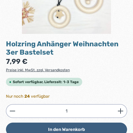
Holzring Anhänger Weihnachten
3er Bastelset
Regulärer Preis:
7,99 €
Preise inkl. MwSt. zzgl. Versandkosten
Sofort verfügbar, Lieferzeit: 1-3 Tage
Nur noch
24
verfügbar
Produkt Anzahl: Gib den gewünschten Wert ein ode
In den Warenkorb