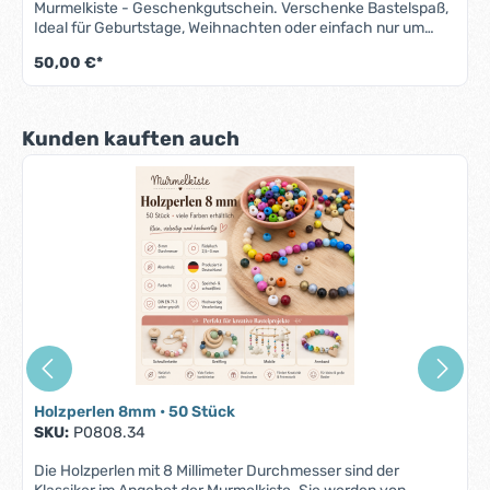
Murmelkiste - Geschenkgutschein. Verschenke Bastelspaß,
Ideal für Geburtstage, Weihnachten oder einfach nur um
Freude zu bereiten. Der Gutschein wird Versandkostenfrei
50,00 €*
per E-Mail zugestellt. Es handelt sich um eine ausdruckbare
PDF-Datei.
Produktgalerie überspringen
Kunden kauften auch
Holzperlen 8mm • 50 Stück
SKU:
P0808.34
Die Holzperlen mit 8 Millimeter Durchmesser sind der