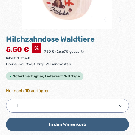
Milchzahndose Waldtiere
Verkaufspreis:
%
5,50 €
Regulärer Preis:
7,50 €
(26.67% gespart)
Inhalt:
1 Stück
Preise inkl. MwSt. zzgl. Versandkosten
Sofort verfügbar, Lieferzeit: 1-3 Tage
Nur noch
10
verfügbar
Produkt Anzahl: Gib den gewünschten Wert ein ode
In den Warenkorb