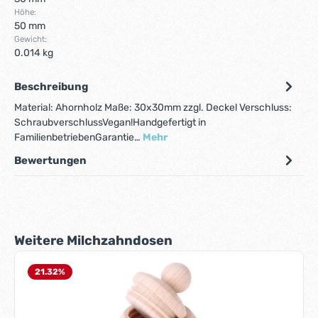
Höhe:
50 mm
Gewicht:
0.014 kg
Beschreibung
Material: Ahornholz Maße: 30x30mm zzgl. Deckel Verschluss:
SchraubverschlussVegan!Handgefertigt in
FamilienbetriebenGarantie…
Mehr
Bewertungen
Produktgalerie überspringen
Weitere Milchzahndosen
21.32
%