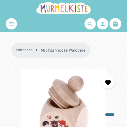
Zum Hauptinhalt springen
Waren
Holzdosen
Milchzahndose Waldtiere
Bildergalerie überspringen