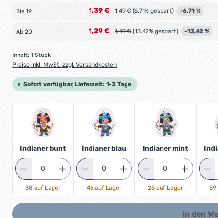
1,39 €
-6,71 %
1,49 €
(6.71% gespart)
Bis
19
1,29 €
-13,42 %
1,49 €
(13.42% gespart)
Ab
20
Inhalt:
1 Stück
Preise inkl. MwSt. zzgl. Versandkosten
Sofort verfügbar, Lieferzeit: 1-3 Tage
Indianer bunt
Indianer blau
Indianer mint
Indi
38 auf Lager
46 auf Lager
26 auf Lager
59 
In den W