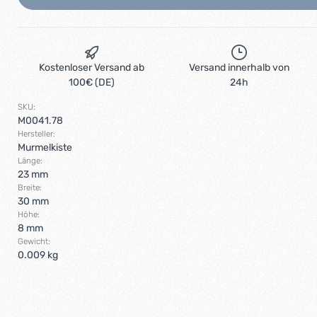
Kostenloser Versand ab
Versand innerhalb von
100€ (DE)
24h
SKU:
M0041.78
Hersteller:
Murmelkiste
Länge:
23 mm
Breite:
30 mm
Höhe:
8 mm
Gewicht:
0.009 kg