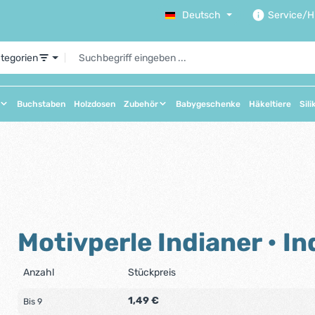
Deutsch
Service/Hi
ategorien
Buchstaben
Holzdosen
Zubehör
Babygeschenke
Häkeltiere
Sili
Motivperle Indianer • In
Anzahl
Stückpreis
1,49 €
Bis
9