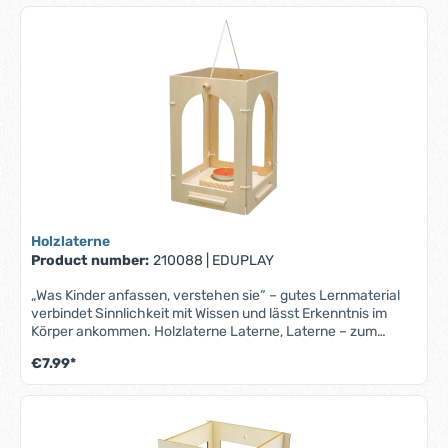
Holzlaterne
Product number:
210088
|
EDUPLAY
„Was Kinder anfassen, verstehen sie“ – gutes Lernmaterial
verbindet Sinnlichkeit mit Wissen und lässt Erkenntnis im
Körper ankommen. Holzlaterne Laterne, Laterne – zum
selbst Gestalten. Aus vier Seitenteilen mit Rundbogen,
€7.99*
Schnur und Boden lässt sich eine stabile Holzlaterne
basteln. Die Fenster können von innen mit farbigem
Transparentpapier ausgekleidet werden. Teelicht rein -
schon erstrahlt die Laterne für den Martinstag. Lieferung
ohne Transparentpapier. 🇩🇪Aus DeutschlandEduplay