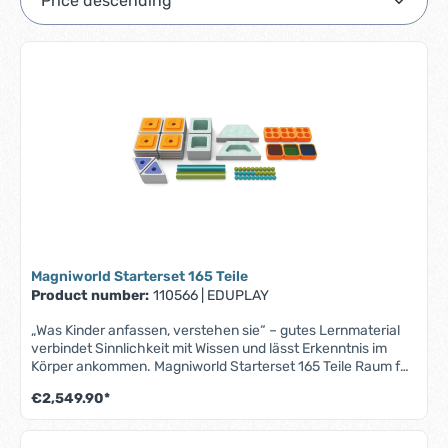
Magniworld Starterset 165 Teile
Product number:
110566
|
EDUPLAY
„Was Kinder anfassen, verstehen sie“ – gutes Lernmaterial
verbindet Sinnlichkeit mit Wissen und lässt Erkenntnis im
Körper ankommen. Magniworld Starterset 165 Teile Raum für
grenzenloses Entdecken und Gestalten – Mit MagniWorld
€2,549.90*
entstehen aus einzelnen Modulen ganze Welten. Das
vielseitige Konstruktionssystem lädt Kinder dazu ein, zu
bauen, zu kombinieren, zu forschen und ihrer Fantasie freien