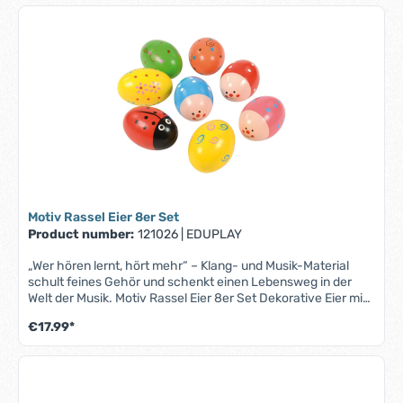
Motiv Rassel Eier 8er Set
Product number:
121026
|
EDUPLAY
„Wer hören lernt, hört mehr“ – Klang- und Musik-Material
schult feines Gehör und schenkt einen Lebensweg in der
Welt der Musik. Motiv Rassel Eier 8er Set Dekorative Eier mit
innerem Mehrwert – Die mit fröhlichen Mustern oder als
€17.99*
niedliche Käfer gestalteten Rassel Eier sind perfekt für die
Osterzeit und bietet kleinen Entdeckern jede Menge
Spielspaß. Sie fördern die Sinne und laden zum Erkunden und
Musizieren ein. 🇩🇪Aus DeutschlandEduplay entwickelt
pädagogisches Material aus Nürnberg – mit langjähriger