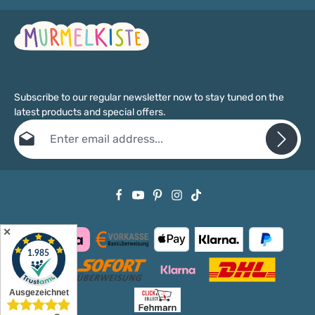
Raum, Wartezimmer, Familienhotel? Wir beraten dich gern bei
Auswahl, Konfiguration und Lieferung. Schreib uns über
unser Kontaktformular oder ruf an: 04371 6059962.
Subscribe to our regular newsletter now to stay tuned on the
latest products and special offers.
Email address*
Privacy
Fields marked with asterisks (*) are required.
By selecting continue you confirm that you have read our
data protection information
and accepted our
general terms and conditions
.
✕