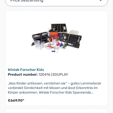
Winlab Forscher Kids
Product number:
120416
|
EDUPLAY
„Was Kinder anfassen, verstehen sie“ – gutes Lernmaterial
verbindet Sinnlichkeit mit Wissen und lässt Erkenntnis im
Körper ankommen. Winlab Forscher Kids Spannende
Experimente für die Gruppe – Das Winlab Forscher Set "Kids"
€669.90*
ermöglicht einen direkten Einstieg in die experimentelle Welt
der Naturwissenschaften. Hier dürfen die Kinder selbst
forschen. Dank der kindgerechten, aber echten