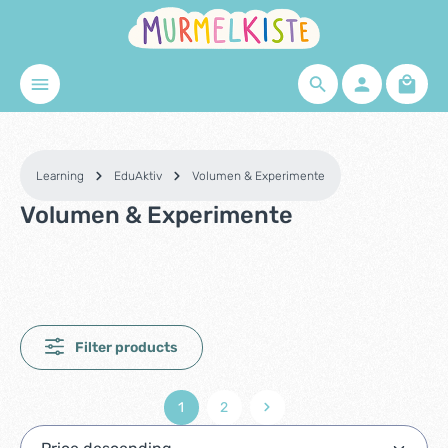
Skip to main content
Shopp
Learning
EduAktiv
Volumen & Experimente
Volumen & Experimente
Filter products
1
2
Page
Page