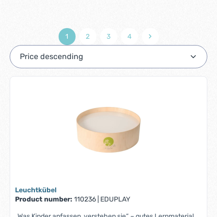
1
2
3
4
Page
Page
Page
Page
Leuchtkübel
Product number:
110236
|
EDUPLAY
„Was Kinder anfassen, verstehen sie“ – gutes Lernmaterial