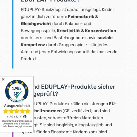
EDUPLAY-Spielzeug ist darauf ausgelegt, Kinder
ganzheitlich zu fördern:
Feinmotorik &
Gleichgewicht
durch Balance- und
Bewegungsspiele,
Kreativität & Konzentration
durch Lern- und Bastelangebote sowie
soziale
Kompetenz
durch Gruppenspiele – für jedes
Alter und jeden Entwicklungsschritt das passende
Produkt.
✕
🛡️ Sind EDUPLAY-Produkte sicher
und geprüft?
Alle EDUPLAY-Produkte erfüllen die strengen
EU-
Sicherheitsnormen
(CE-zertifiziert) und sind
aus robusten, schadstofffreien Materialien
gefertigt. Sie sind langlebig, alltagstauglich und
speziell für den Einsatz mit Kindern konzipiert –