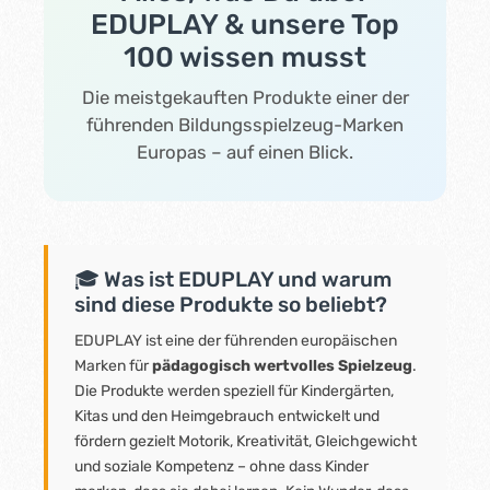
16:00 Uhr unter 04371 6059962 – gerne auch für
EDUPLAY & unsere Top
Mengenanfragen. Für wen es passt 🏫Kita &
100 wissen musst
KrippePädagogisch durchdachte Lösungen, die täglich von
vielen Kinderhänden genutzt werden – robust und sicher. 🏠
ZuhauseKlare, kindgerechte Formen, die in jedes
Die meistgekauften Produkte einer der
Kinderzimmer passen und das freie Spiel fördern. 🏨
führenden Bildungsspielzeug-Marken
Tagesmütter & PraxisWartebereiche, Spielecken,
Therapiezimmer – professionelle Qualität mit langer
Europas – auf einen Blick.
Lebensdauer. Du planst eine größere Einrichtung – Kita-
Raum, Wartezimmer, Familienhotel? Wir beraten dich gern bei
Auswahl, Konfiguration und Lieferung. Schreib uns über
unser Kontaktformular oder ruf an: 04371 6059962.
🎓 Was ist EDUPLAY und warum
sind diese Produkte so beliebt?
EDUPLAY ist eine der führenden europäischen
Marken für
pädagogisch wertvolles Spielzeug
.
Die Produkte werden speziell für Kindergärten,
Kitas und den Heimgebrauch entwickelt und
fördern gezielt Motorik, Kreativität, Gleichgewicht
und soziale Kompetenz – ohne dass Kinder