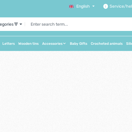
English
Service/he
tegories
Letters
Wooden tins
Accessories
Baby Gifts
Crocheted animals
Sil