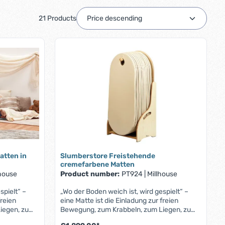
21 Products
atten in
Slumberstore Freistehende
cremefarbene Matten
lhouse
Product number:
PT924
|
Millhouse
spielt“ –
„Wo der Boden weich ist, wird gespielt“ –
freien
eine Matte ist die Einladung zur freien
iegen, zum
Bewegung, zum Krabbeln, zum Liegen, zum
hende
Träumen. Slumberstore Freistehende