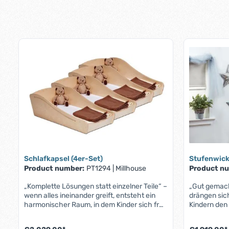
Schlafkapsel (4er-Set)
Stufenwick
Product number:
PT1294
|
Millhouse
Product n
„Komplette Lösungen statt einzelner Teile“ –
„Gut gemach
wenn alles ineinander greift, entsteht ein
drängen sich
harmonischer Raum, in dem Kinder sich frei
Kindern den
entfalten können. Schlafkapsel (4er-Set)
brauchen. S
Das Millhouse Schlafkissen bietet Kindern
Die Millhou