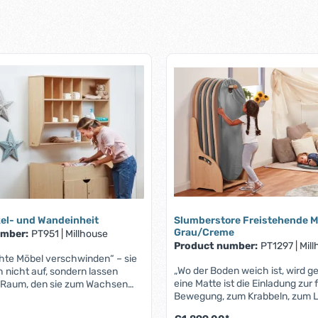
el- und Wandeinheit
Slumberstore Freistehende M
Grau/Creme
umber:
PT951
|
Millhouse
Product number:
PT1297
|
Mil
te Möbel verschwinden“ – sie
„Wo der Boden weich ist, wird ge
 nicht auf, sondern lassen
eine Matte ist die Einladung zur 
 Raum, den sie zum Wachsen
Bewegung, zum Krabbeln, zum L
tufenwickel- und Wandeinheit
Träumen. Slumberstore Freiste
se Wickelkommode mit Stufen