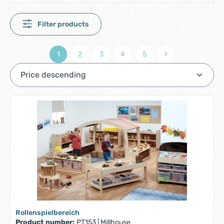
Filter products
1
2
3
4
5
Page
Page
Page
Page
Page
Rollenspielbereich
Product number:
PT153
|
Millhouse