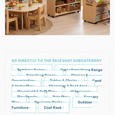
GO DIRECTLY TO THE RELEVANT SUBCATEGORY
Bambino Range
›
Home from Home Range
›
Signature Range
›
Storage &
Organization
›
Tables & Chairs
›
Sand
& Water Play
›
Changing & Rest Area
›
Movement & Soft Play
›
Hideaways
›
Play Panels
›
Role Play
›
Sensory
Play
›
Resource Packs
›
Outdoor
Furniture
›
Coat Rack
›