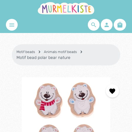
Skip to main content
Shopp
Motif beads
Animals motif beads
Motif bead polar bear nature
Skip image gallery