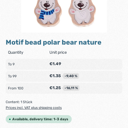
Motif bead polar bear nature
Quantity
Unit price
€1.49
To
9
€1.35
-9,40 %
To
99
€1.25
-16,11 %
From
100
Content:
1 Stück
Prices incl. VAT plus shipping costs
Available, delivery time: 1-3 days