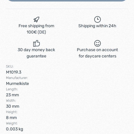
Free shipping from
Shipping within 24h
100€ (DE)
30 day money back
Purchase on account
guarantee
for daycare centers
SKU:
M1019.3
Manufacturer:
Murmelkiste
Length:
23 mm
Width:
30 mm
Height:
8 mm
Weight:
0.003 kg