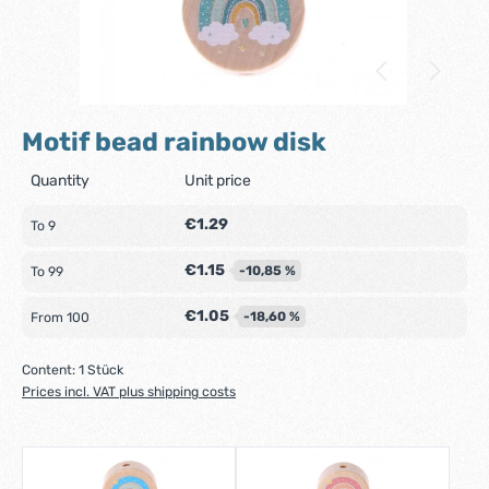
Motif bead rainbow disk
Quantity
Unit price
€1.29
To
9
€1.15
-10,85 %
To
99
€1.05
-18,60 %
From
100
Content:
1 Stück
Prices incl. VAT plus shipping costs