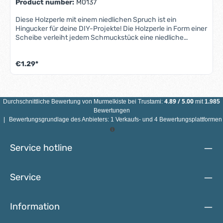
Product number:
M0137
Diese Holzperle mit einem niedlichen Spruch ist ein
Hingucker für deine DIY-Projekte! Die Holzperle in Form einer
Scheibe verleiht jedem Schmuckstück eine niedliche
Note.Produktmerkmale Holzperle "Schöne Träume":Süßes
Design: Spruch mit Sternen auf hellem HintergrundVielseitig
€1.29*
Einsetzbar: für Schnullerketten, Kinderschmuck, Greiflinge,
etcHochwertiges Material: Ahornholz aus deutscher
HerstellungGröße: Durchmesser 20mm & Höhe 10mm
Bohrung: vertikal ca. 3mmHohe Qualität für maximale
SicherheitWann immer es um Kinder geht, steht die
4.89
/
5.00
Durchschnittliche Bewertung von
Murmelkiste
bei Trustami:
mit
1.985
Sicherheit an erster Stelle. Daher entsprechen all unsere
Bewertungen
Holzperlen der Norm DIN EN 71-3. Sie sind garantiert
|
Bewertungsgrundlage des Anbieters: 1 Verkaufs- und 4 Bewertungsplattformen
farbecht, speichelfest und schweißfest. Die damit
angefertigten Spielzeuge können von Babys und
Kleinkindern gefahrlos erkundet werden – auch mit dem
Service hotline
Mund. Die verwendeten Beizen, Lacke und Farben
entsprechen der DIN EN 71 für Kinderspielzeug. Mehr
Informationen zur Sicherheit sind in
Service
unseren Sicherheitsbestimmungen nachzulesen.
Information