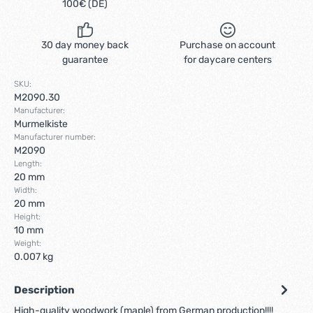
100€ (DE)
30 day money back
Purchase on account
guarantee
for daycare centers
SKU:
M2090.30
Manufacturer:
Murmelkiste
Manufacturer number:
M2090
Length:
20 mm
Width:
20 mm
Height:
10 mm
Weight:
0.007 kg
Description
High-quality woodwork (maple) from German production!!!!