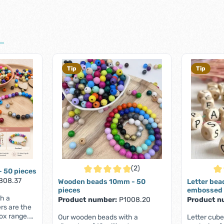
Tip
Tip
(2)
 50 pieces
Average rating of 5 out of 5 stars
Ave
808.37
Wooden beads 10mm - 50
Letter bea
pieces
embossed
h a
Product number:
P1008.20
Product n
ers are the
box range.
Our wooden beads with a
Letter cube