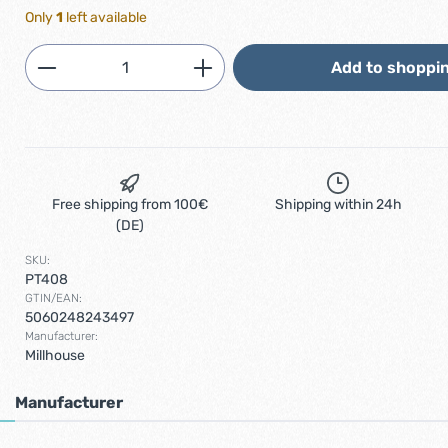
Only
1
left available
Product Quantity: Enter the desired am
Add to shoppin
Free shipping from 100€
Shipping within 24h
(DE)
SKU:
PT408
GTIN/EAN:
5060248243497
Manufacturer:
Millhouse
Manufacturer