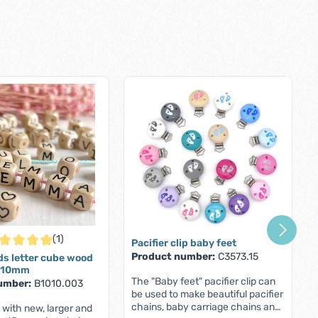
(1)
Pacifier clip baby feet
rage rating of 5 out of 5 stars
Product number:
C3573.15
ds letter cube wood
 10mm
The "Baby feet" pacifier clip can
umber:
B1010.003
be used to make beautiful pacifier
chains, baby carriage chains and
 with new, larger and