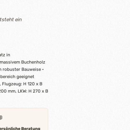
tsteht ein
tz in
s massivem Buchenholz
in robuster Bauweise •
nbereich geeignet
, Flugzeug: H 120 x B
200 mm, LKW: H 270 x B

ersönliche Beratung