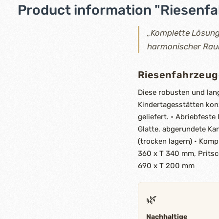
Product information "Riesenfa
„Komplette Lösungen
harmonischer Raum,
Riesenfahrzeug
Diese robusten und lang
Kindertagesstätten kon
geliefert. • Abriebfest
Glatte, abgerundete Ka
(trocken lagern) • Komp
360 x T 340 mm, Prits
690 x T 200 mm
🌿
Nachhaltige