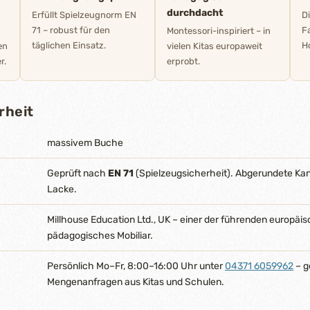
durchdacht
Erfüllt Spielzeugnorm EN
D
71 – robust für den
F
Montessori-inspiriert – in
täglichen Einsatz.
Ho
en
vielen Kitas europaweit
r.
erprobt.
rheit
massivem Buche
Geprüft nach
EN 71
(Spielzeugsicherheit). Abgerundete Ka
Lacke.
Millhouse Education Ltd., UK – einer der führenden europäis
pädagogisches Mobiliar.
Persönlich Mo–Fr, 8:00–16:00 Uhr unter
04371 6059962
– g
Mengenanfragen aus Kitas und Schulen.