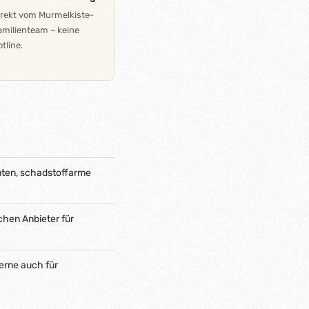
irekt vom Murmelkiste-
amilienteam – keine
tline.
nten, schadstoffarme
chen Anbieter für
erne auch für