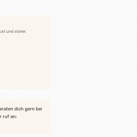
st und sicher.
eraten dich gern bei
 ruf an: