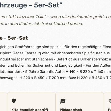
hrzeuge – 5er-Set"
 statt einzelner Teile“ – wenn alles ineinander greift, en
 in dem Kinder sich frei entfalten können.
e – 5er-Set
lebigen Großfahrzeuge sind speziell für den regelmäßigen Einsa
zipiert. Jedes Fahrzeug wird mit abnehmbaren Spielfiguren au
e Industrieräder mit Stahlachsen • Gefertigt aus Birkensperrholz 
nten und Ecken für Sicherheit und Langlebigkeit • Für den Auße
lett montiert • 5 Jahre Garantie Auto: H 140 x B 230 x T 160 mm
chenwagen: H 220 x B 450 x T 200 mm, Bus: H 220 x B 480 x T 
🛡️
🎓

Kita-tauglich geprüft
Pädagogisch
P