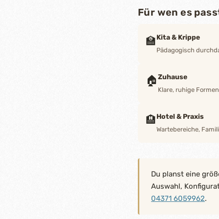
Für wen es pass
Kita & Krippe
🏫
Pädagogisch durchdac
Zuhause
🏠
Klare, ruhige Forme
Hotel & Praxis
🏨
Wartebereiche, Famili
Du planst eine größ
Auswahl, Konfigura
04371 6059962
.