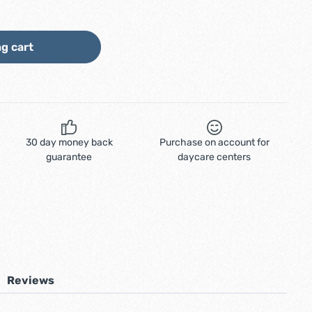
ount or use the buttons to increase or d
g cart
30 day money back
Purchase on account for
guarantee
daycare centers
Reviews