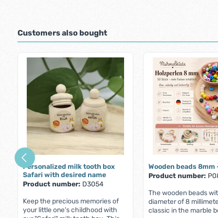
Customers also bought
Skip product gallery
Personalized milk tooth box
Wooden beads 8mm -
Safari with desired name
Product number:
P0
Product number:
D3054
The wooden beads wit
Keep the precious memories of
diameter of 8 millimet
your little one's childhood with
classic in the marble 