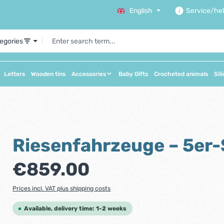
English
Service/he
tegories
Letters
Wooden tins
Accessories
Baby Gifts
Crocheted animals
Sil
Riesenfahrzeuge – 5er-
Regular price:
€859.00
Prices incl. VAT plus shipping costs
Available, delivery time: 1-2 weeks