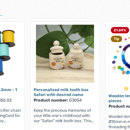
21.69
%
Tip
1.5mm - 1
Personalized milk tooth box
Ave
Safari with desired name
Wooden le
150.02
Product number:
D3054
pieces
Product n
cifier chain
Keep the precious memories of
ingCord for
your little one's childhood with
Wooden len
aby
our "Safari" milk tooth box. This
Ø10mm in m
hread, very
adorable little tin made of high-
threading fo