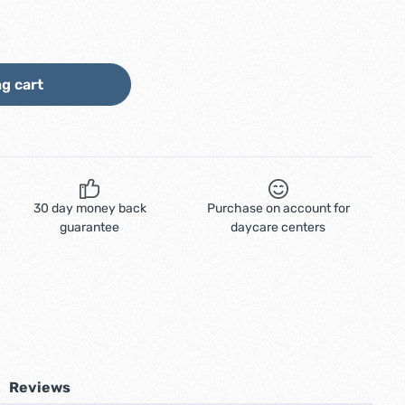
ount or use the buttons to increase or d
g cart
30 day money back
Purchase on account for
guarantee
daycare centers
Reviews