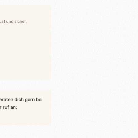
st und sicher.
eraten dich gern bei
 ruf an: