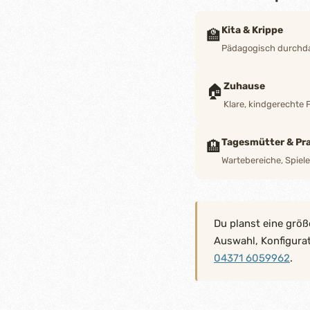
Kita & Krippe
🏫
Pädagogisch durchdac
Zuhause
🏠
Klare, kindgerechte 
Tagesmütter & Pra
🏨
Wartebereiche, Spiel
Du planst eine größ
Auswahl, Konfigura
04371 6059962
.