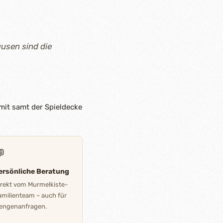
usen sind die
mit samt der Spieldecke

ersönliche Beratung
irekt vom Murmelkiste-
amilienteam – auch für
engenanfragen.