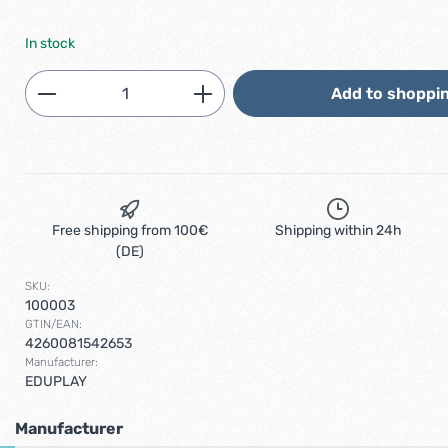
In stock
Product Quantity: Enter the desired am
Add to shoppin
Free shipping from 100€
Shipping within 24h
(DE)
SKU:
100003
GTIN/EAN:
4260081542653
Manufacturer:
EDUPLAY
Manufacturer