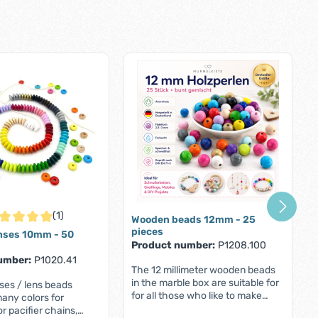
(1)
Wooden beads 12mm - 25
rage rating of 5 out of 5 stars
pieces
nses 10mm - 50
Product number:
P1208.100
umber:
P1020.41
The 12 millimeter wooden beads
in the marble box are suitable for
ses / lens beads
for all those who like to make
any colors for
pacifier chains, key rings, baby
r pacifier chains,