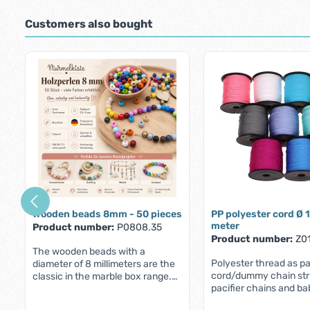
Customers also bought
Skip product gallery
Wooden beads 8mm - 50 pieces
PP polyester cord Ø 
meter
Product number:
P0808.35
Product number:
Z0
The wooden beads with a
Polyester thread as pa
diameter of 8 millimeters are the
cord/dummy chain str
classic in the marble box range.
pacifier chains and b
Our customers like to use them
toysHigh-quality PP t
for for making all kinds of baby