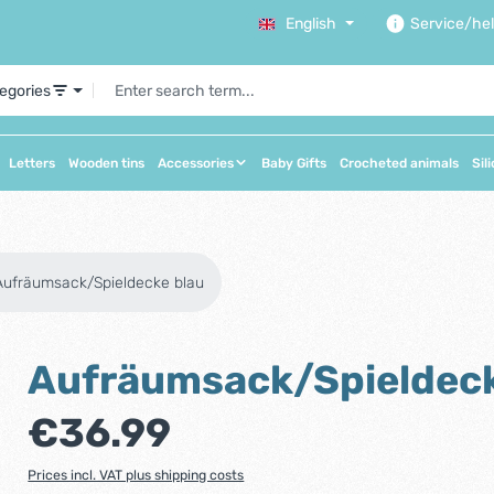
English
Service/he
tegories
Letters
Wooden tins
Accessories
Baby Gifts
Crocheted animals
Sil
Aufräumsack/Spieldecke blau
Aufräumsack/Spieldeck
Regular price:
€36.99
Prices incl. VAT plus shipping costs