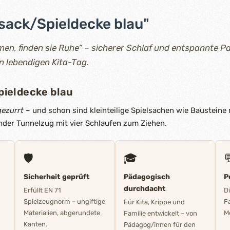
sack/Spieldecke blau"
n, finden sie Ruhe“ – sicherer Schlaf und entspannte Pa
n lebendigen Kita-Tag.
ieldecke blau
ezurrt
– und schon sind kleinteilige Spielsachen wie Bausteine 
nder Tunnelzug mit vier Schlaufen zum Ziehen.
🛡️
🎓

Sicherheit geprüft
Pädagogisch
P
durchdacht
Erfüllt EN 71
D
Spielzeugnorm – ungiftige
F
Für Kita, Krippe und
Materialien, abgerundete
M
Familie entwickelt – von
Kanten.
Pädagog/innen für den