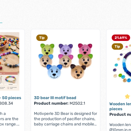
Tip
21.69
%
Tip
 50 pieces
3D bear III motif bead
Ave
808.34
Product number:
M2502.1
Wooden le
pieces
h a
Motivperle 3D Bear is designed for
Product n
ers are the
the production of pacifier chains,
box range.
baby carriage chains and mobiles
Wooden len
 use them
for babies. Motivperle 3D Bärchen
Ø10mm in m