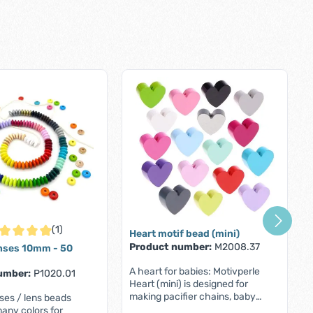
(1)
Heart motif bead (mini)
rage rating of 5 out of 5 stars
Product number:
M2008.37
nses 10mm - 50
A heart for babies: Motivperle
umber:
P1020.01
Heart (mini) is designed for
making pacifier chains, baby
ses / lens beads
carriage chains and mobiles for
any colors for