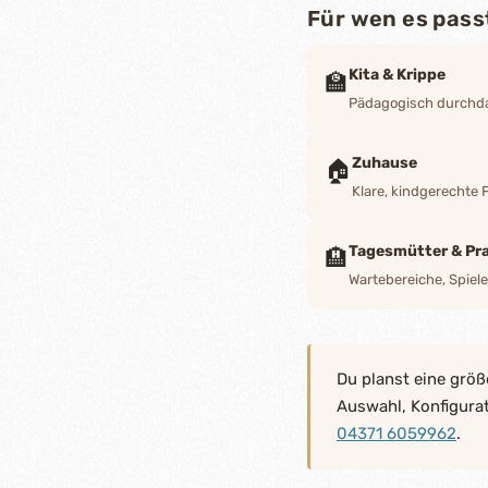
Für wen es pass
Kita & Krippe
🏫
Pädagogisch durchdac
Zuhause
🏠
Klare, kindgerechte 
Tagesmütter & Pra
🏨
Wartebereiche, Spiel
Du planst eine größ
Auswahl, Konfigura
04371 6059962
.