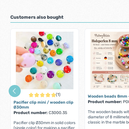
Customers also bought
Skip product gallery
(1)
Wooden beads 8mm -
Average rating of 5 out of 5 stars
Product number:
P0
Pacifier clip mini / wooden clip
Ø30mm
The wooden beads wit
Product number:
C3000.35
diameter of 8 millimet
classic in the marble 
Pacifier clip Ø30mm in solid colors
Our customers like to
(single color) for making a pacifier