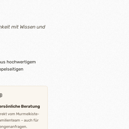
hkeit mit Wissen und
t aus hochwertigem
ppelseitigen

ersönliche Beratung
irekt vom Murmelkiste-
amilienteam – auch für
engenanfragen.