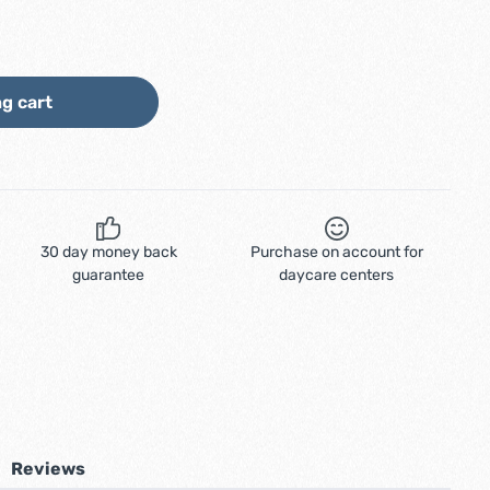
ount or use the buttons to increase or d
g cart
30 day money back
Purchase on account for
guarantee
daycare centers
Reviews