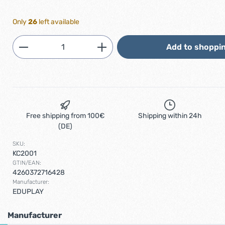
Only
26
left available
Product Quantity: Enter the desired am
Add to shoppin
Free shipping from 100€
Shipping within 24h
(DE)
SKU:
KC2001
GTIN/EAN:
4260372716428
Manufacturer:
EDUPLAY
Manufacturer