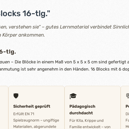
locks 16-tlg."
en, verstehen sie“ – gutes Lernmaterial verbindet Sinnlic
im Körper ankommen.
6-tlg.
bauen
– Die Blöcke in einem Maß von 5 x 5 x 5 cm sind gefertig
alanmutung ist sehr angenehm in den Händen. 16 Blocks mit 6 do
🛡️
🎓

Sicherheit geprüft
Pädagogisch
P
durchdacht
Erfüllt EN 71
D
Spielzeugnorm – ungiftige
F
Für Kita, Krippe und
Materialien, abgerundete
M
Familie entwickelt – von