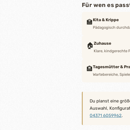
Für wen es pass
Kita & Krippe
🏫
Pädagogisch durchdac
Zuhause
🏠
Klare, kindgerechte 
Tagesmütter & Pra
🏨
Wartebereiche, Spiel
Du planst eine größ
Auswahl, Konfigura
04371 6059962
.