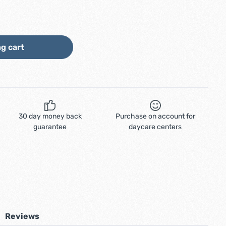
ount or use the buttons to increase or d
g cart
30 day money back
Purchase on account for
guarantee
daycare centers
Reviews