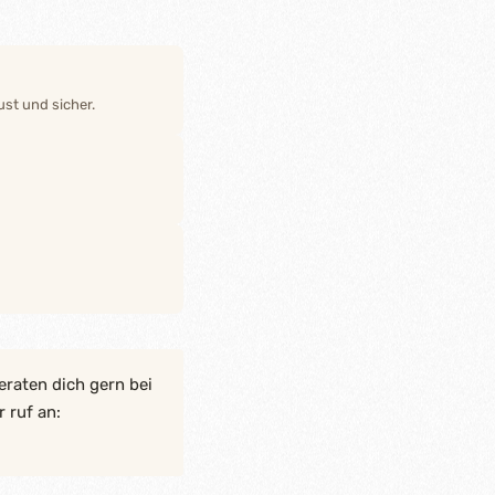
st und sicher.
eraten dich gern bei
 ruf an: