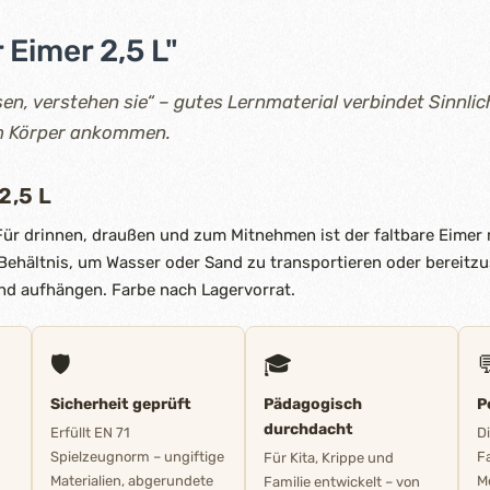
 Eimer 2,5 L"
en, verstehen sie“ – gutes Lernmaterial verbindet Sinnlic
im Körper ankommen.
2,5 L
ür drinnen, draußen und zum Mitnehmen ist der faltbare Eimer
 Behältnis, um Wasser oder Sand zu transportieren oder bereitz
end aufhängen. Farbe nach Lagervorrat.
🛡️
🎓

Sicherheit geprüft
Pädagogisch
P
durchdacht
Erfüllt EN 71
D
Spielzeugnorm – ungiftige
F
Für Kita, Krippe und
Materialien, abgerundete
M
Familie entwickelt – von