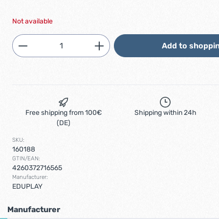
Not available
Product Quantity: Enter the desired am
Add to shoppin
Free shipping from 100€
Shipping within 24h
(DE)
SKU:
160188
GTIN/EAN:
4260372716565
Manufacturer:
EDUPLAY
Manufacturer