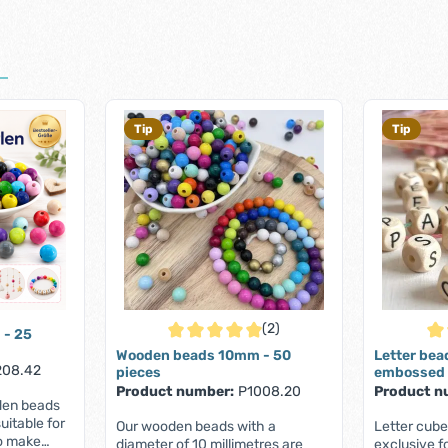
Tip
Tip
(2)
 - 25
Average rating of 5 out of 5 stars
Ave
Wooden beads 10mm - 50
Letter bea
208.42
pieces
embossed
Product number:
P1008.20
Product n
den beads
uitable for
Our wooden beads with a
Letter cube
to make
diameter of 10 millimetres are
exclusive f