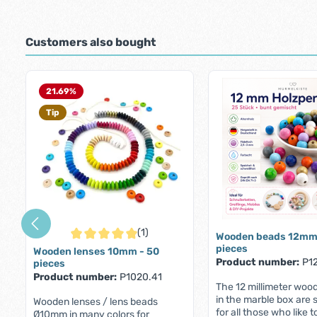
Customers also bought
Skip product gallery
21.69
%
Tip
(1)
Wooden beads 12mm
Average rating of 5 out of 5 stars
pieces
Wooden lenses 10mm - 50
Product number:
P1
pieces
Product number:
P1020.41
The 12 millimeter woo
in the marble box are s
Wooden lenses / lens beads
for all those who like 
Ø10mm in many colors for