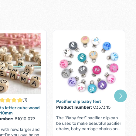
(1)
Pacifier clip baby feet
rage rating of 5 out of 5 stars
Product number:
C3573.15
ds letter cube wood
 10mm
The "Baby feet" pacifier clip can
umber:
B1010.079
be used to make beautiful pacifier
chains, baby carriage chains and
 with new, larger and
other stylish accessories for you
ontDo you love being