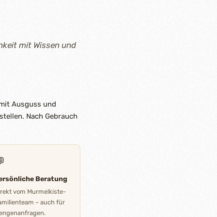
hkeit mit Wissen und
 mit Ausguss und
ustellen. Nach Gebrauch

ersönliche Beratung
irekt vom Murmelkiste-
amilienteam – auch für
engenanfragen.