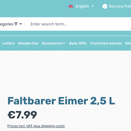
English
Service/he
tegories
Letters
Wooden tins
Accessories
Baby Gifts
Crocheted animals
Sil
Faltbarer Eimer 2,5 L
Regular price:
€7.99
Prices incl. VAT plus shipping costs