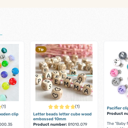
Tip
(1)
(1)
Pacifier cl
 of 5 out of 5 stars
Average rating of 5 out of 5 stars
Product n
wooden clip
Letter beads letter cube wood
embossed 10mm
The "Baby f
000.35
Product number:
B1010.079