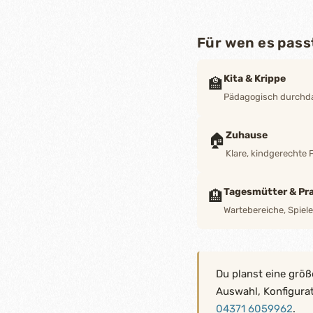
Für wen es pass
Kita & Krippe
🏫
Pädagogisch durchdac
Zuhause
🏠
Klare, kindgerechte 
Tagesmütter & Pra
🏨
Wartebereiche, Spiel
Du planst eine größ
Auswahl, Konfigura
04371 6059962
.