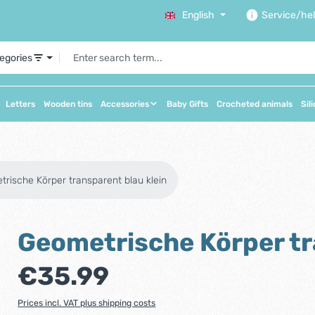
English
Service/he
tegories
Letters
Wooden tins
Accessories
Baby Gifts
Crocheted animals
Sil
rische Körper transparent blau klein
Geometrische Körper tr
Regular price:
€35.99
Prices incl. VAT plus shipping costs