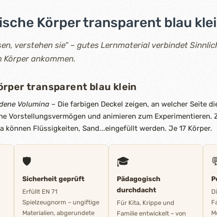
sche Körper transparent blau klei
en, verstehen sie“ – gutes Lernmaterial verbindet Sinnlic
im Körper ankommen.
rper transparent blau klein
edene Volumina
– Die farbigen Deckel zeigen, an welcher Seite di
iche Vorstellungsvermögen und animieren zum Experimentieren.
können Flüssigkeiten, Sand...eingefüllt werden. Je 17 Körper.
🛡️
🎓

Sicherheit geprüft
Pädagogisch
P
durchdacht
Erfüllt EN 71
D
Spielzeugnorm – ungiftige
F
Für Kita, Krippe und
Materialien, abgerundete
M
Familie entwickelt – von