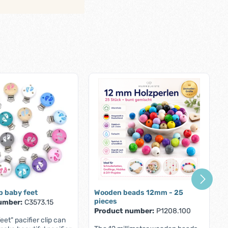
ip baby feet
Wooden beads 12mm - 25
pieces
umber:
C3573.15
Product number:
P1208.100
eet" pacifier clip can