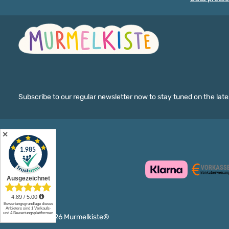
are indispensable for 
pacifier chains and ot
accessories such as m
baby carriage chains 
seat toys. To make yo
pacifier chains, you n
suitable wooden clip s
finished chain can be 
attached to the baby's
This prevents the paci
constantly falling off
Subscribe to our regular newsletter now to stay tuned on the late
clips have a diameter 
millimetres and are th
smaller than the stan
wooden clips in our r
✕
are therefore perfect f
pacifier chains.Mini pac
available in many colo
our 30 mm pacifier cli
different colors. In add
universally combinabl
such as white, black, n
silver, gold, light grey
we also have bright sh
© 2010-2026 Murmelkiste®
range. From yellow, or