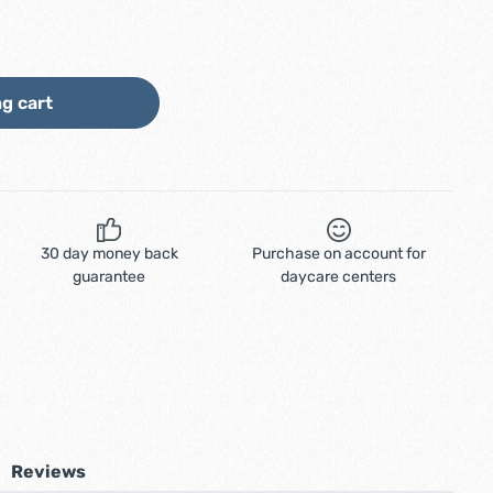
ount or use the buttons to increase or d
g cart
30 day money back
Purchase on account for
guarantee
daycare centers
Reviews