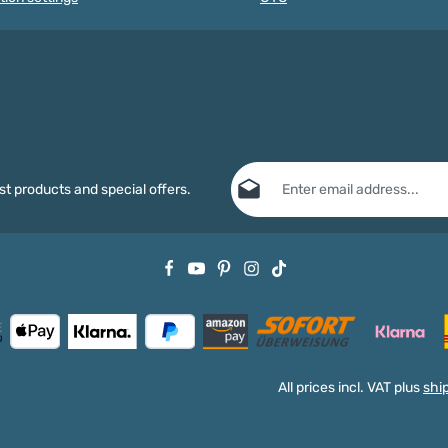
SWALLOWE
making
SWALLOWED! The letters are not
her baby
saliva-proof.
obiles,
or baby car
ur own
eed a
o that the
easily
 clothes.
fier from
Email address*
. These baby
st products and special offers.
of 30
erefore
Privacy
dard
Fields marked with asterisks (*) are
ange. They
By selecting continue you confirm
or delicate
data protection information
and ac
ifier clips
general terms and conditions
.
rs We offer
ps in many
ition to
e colors
atural,
All prices incl. VAT plus
shi
 and brown,
ades in our
ange, red,