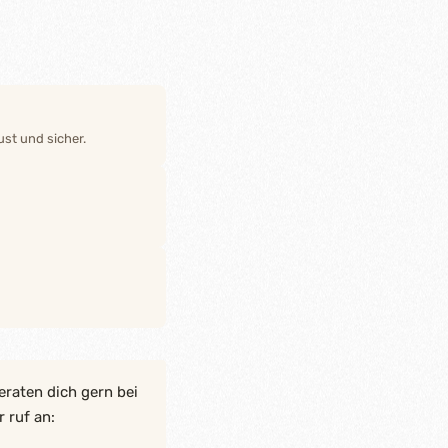
st und sicher.
eraten dich gern bei
 ruf an: