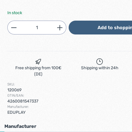
In stock
Product Quantity: Enter the desired am
Add to shoppin
Free shipping from 100€
Shipping within 24h
(DE)
SKU:
120069
GTIN/EAN:
4260081547337
Manufacturer:
EDUPLAY
Manufacturer