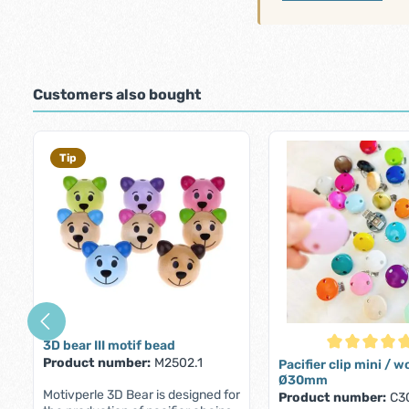
Customers also bought
Skip product gallery
Tip
3D bear III motif bead
Average rating
Product number:
M2502.1
Pacifier clip mini / 
Ø30mm
Motivperle 3D Bear is designed for
Product number:
C3