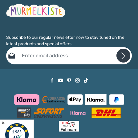
Kinderzimmer passen und das freie Spiel fördern. 🏨
Tagesmütter & PraxisWartebereiche, Spielecken,
Therapiezimmer – professionelle Qualität mit langer
Lebensdauer. Du planst eine größere Einrichtung – Kita-
Raum, Wartezimmer, Familienhotel? Wir beraten dich gern bei
Auswahl, Konfiguration und Lieferung. Schreib uns über
unser Kontaktformular oder ruf an: 04371 6059962.
Subscribe to our regular newsletter now to stay tuned on the
latest products and special offers.
Email address*
Privacy
Fields marked with asterisks (*) are required.
By selecting continue you confirm that you have read our
data protection information
and accepted our
general terms and conditions
.
✕