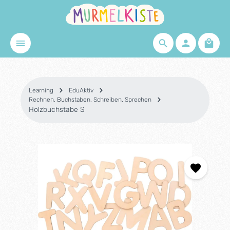
Skip to main content
Shopp
Learning
EduAktiv
Rechnen, Buchstaben, Schreiben, Sprechen
Holzbuchstabe S
Skip image gallery