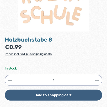
Holzbuchstabe S
Regular price:
€0.99
Prices incl. VAT plus shipping costs
In stock
Product Quantity: Enter the desired amount or use
Add to shopping cart