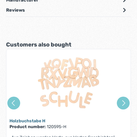
Reviews
Skip product gallery
Customers also bought
Holzbuchstabe H
Product number:
120595-H