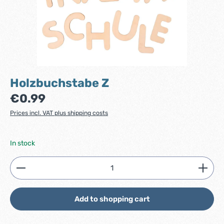
Holzbuchstabe Z
Regular price:
€0.99
Prices incl. VAT plus shipping costs
In stock
Product Quantity: Enter the desired amount or use
Add to shopping cart