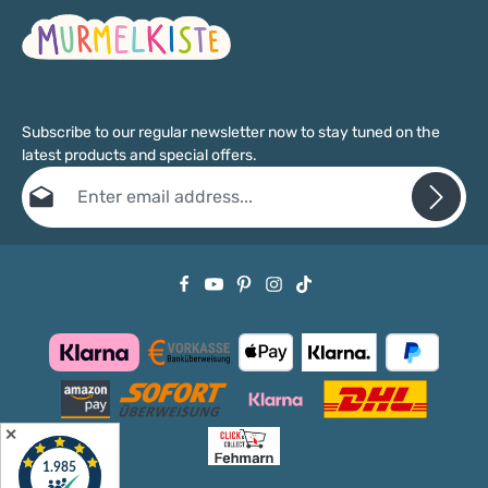
Kinderzimmer passen und das freie Spiel fördern. 🏨
Tagesmütter & PraxisWartebereiche, Spielecken,
Therapiezimmer – professionelle Qualität mit langer
Lebensdauer. Du planst eine größere Einrichtung – Kita-
Raum, Wartezimmer, Familienhotel? Wir beraten dich gern bei
Auswahl, Konfiguration und Lieferung. Schreib uns über
unser Kontaktformular oder ruf an: 04371 6059962.
Subscribe to our regular newsletter now to stay tuned on the
latest products and special offers.
Email address*
Privacy
Fields marked with asterisks (*) are required.
By selecting continue you confirm that you have read our
data protection information
and accepted our
general terms and conditions
.
✕