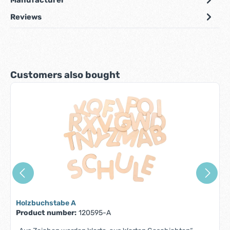
Reviews
Skip product gallery
Customers also bought
Holzbuchstabe A
Product number:
120595-A