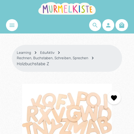
Skip to main content
Shopp
Learning
EduAktiv
Rechnen, Buchstaben, Schreiben, Sprechen
Holzbuchstabe Z
Skip image gallery