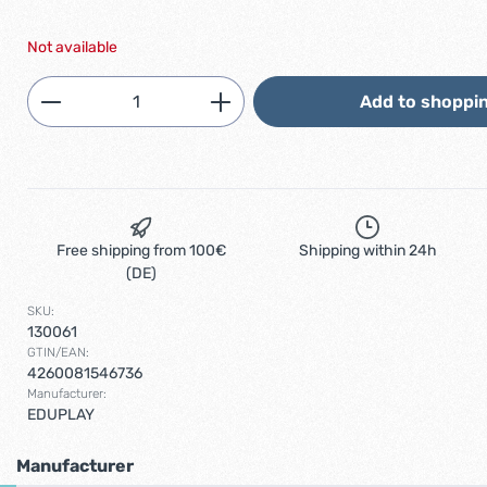
Not available
Product Quantity: Enter the desired am
Add to shoppin
Free shipping from 100€
Shipping within 24h
(DE)
SKU:
130061
GTIN/EAN:
4260081546736
Manufacturer:
EDUPLAY
Manufacturer