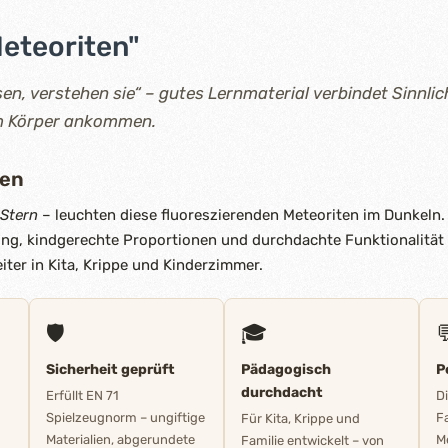
eteoriten"
en, verstehen sie“ – gutes Lernmaterial verbindet Sinnlic
im Körper ankommen.
ten
 Stern
– leuchten diese fluoreszierenden Meteoriten im Dunkeln. I
ng, kindgerechte Proportionen und durchdachte Funktionalitä
iter in Kita, Krippe und Kinderzimmer.
🛡️
🎓

Sicherheit geprüft
Pädagogisch
P
durchdacht
Erfüllt EN 71
D
Spielzeugnorm – ungiftige
F
Für Kita, Krippe und
Materialien, abgerundete
M
Familie entwickelt – von