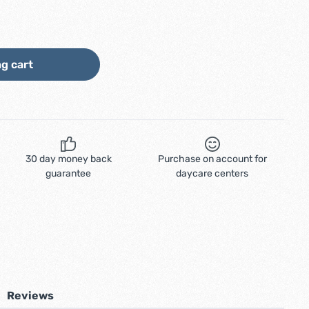
ount or use the buttons to increase or d
g cart
30 day money back
Purchase on account for
guarantee
daycare centers
Reviews