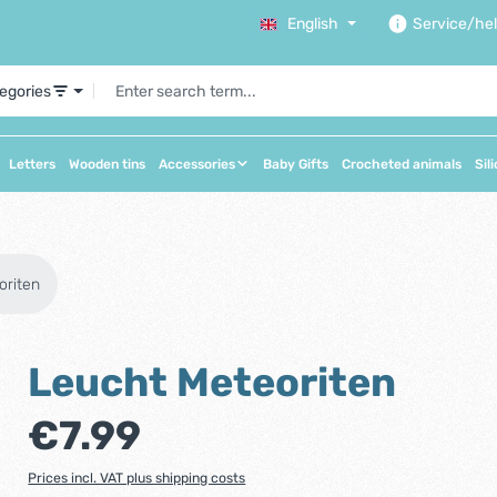
English
Service/he
tegories
Letters
Wooden tins
Accessories
Baby Gifts
Crocheted animals
Sil
oriten
Leucht Meteoriten
Regular price:
€7.99
Prices incl. VAT plus shipping costs