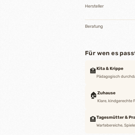
Hersteller
Beratung
Für wen es pass
Kita & Krippe
🏫
Pädagogisch durchdac
Zuhause
🏠
Klare, kindgerechte 
Tagesmütter & Pra
🏨
Wartebereiche, Spiel