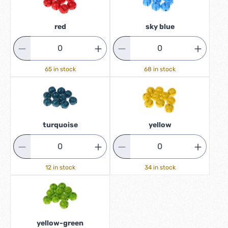
red
sky blue
65 in stock
68 in stock
turquoise
yellow
12 in stock
34 in stock
yellow-green