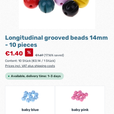
Longitudinal grooved beads 14mm
- 10 pieces
Sale price:
%
€1.40
Regular price:
€1.69
(17.16% saved)
Content:
10 Stück
(€0.14 / 1 Stück)
Prices incl. VAT plus shipping costs
Available, delivery time: 1-3 days
baby blue
baby pink