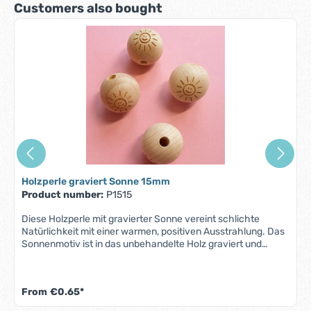
Skip product gallery
Customers also bought
benefit from our fast shipping and friendly customer service.
Holzperle graviert Sonne 15mm
Product number:
P1515
Diese Holzperle mit gravierter Sonne vereint schlichte
Natürlichkeit mit einer warmen, positiven Ausstrahlung. Das
Sonnenmotiv ist in das unbehandelte Holz graviert und
verleiht der Perle einen besonderen Charakter – ein kleines
Detail mit großer Wirkung. Die sanfte Maserung und glatte
Oberfläche machen jede Perle zu einem Unikat. Sie lässt
From
€0.65*
sich wunderbar in Schmuckstücke oder Dekorationen
einarbeiten und passt perfekt zu Naturmaterialien wie