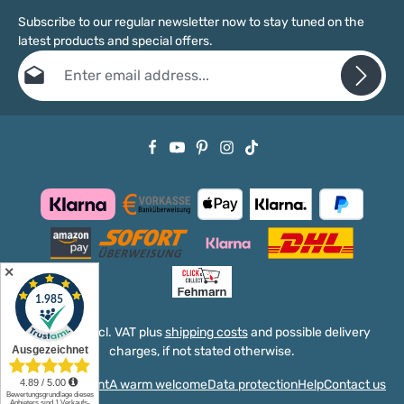
Subscribe to our regular newsletter now to stay tuned on the
latest products and special offers.
Email address*
Privacy
Fields marked with asterisks (*) are required.
By selecting continue you confirm that you have read our
data protection information
and accepted our
general terms and conditions
.
✕
All prices incl. VAT plus
shipping costs
and possible delivery
charges, if not stated otherwise.
Shipping
Imprint
A warm welcome
Data protection
Help
Contact us