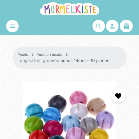
Skip to main content
Shopp
Pearls
Wooden beads
Longitudinal grooved beads 14mm - 10 pieces
Skip image gallery