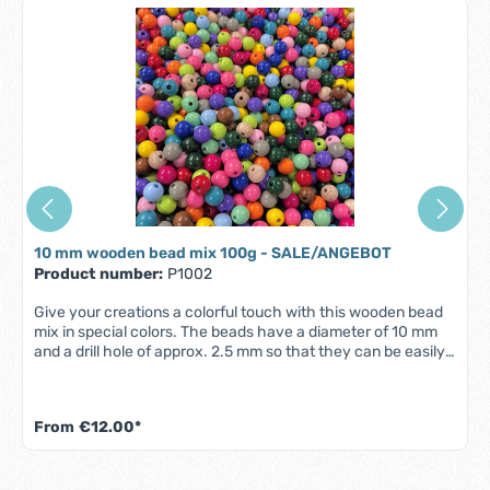
10 mm wooden bead mix 100g - SALE/ANGEBOT
Product number:
P1002
Give your creations a colorful touch with this wooden bead
mix in special colors. The beads have a diameter of 10 mm
and a drill hole of approx. 2.5 mm so that they can be easily
threaded onto cords or wires. The color mix is as shown, but
may vary slightly depending on the batch. The shades differ
from the colors in our normal range, which makes this mix a
From
€12.00*
unique and affordable offer. With 100 g you get about 265
beads that you can use for different projects. Whether you
want to make necklaces, bracelets or pendants, this wooden
bead mix offers you many design options. Order now and