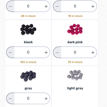
28 in stock
78 in stock
black
dark pink
100 in stock
39 in stock
gray
light gray