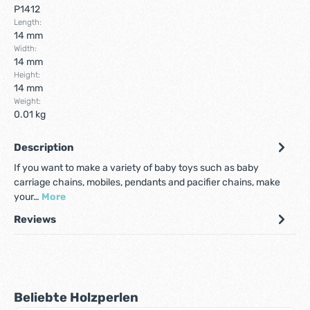
P1412
Length:
14 mm
Width:
14 mm
Height:
14 mm
Weight:
0.01 kg
Description
If you want to make a variety of baby toys such as baby
carriage chains, mobiles, pendants and pacifier chains, make
your…
More
Reviews
Skip product gallery
Beliebte Holzperlen