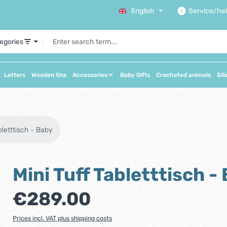
English
Service/he
tegories
Letters
Wooden tins
Accessories
Baby Gifts
Crocheted animals
Sil
bletttisch - Baby
Mini Tuff Tabletttisch -
Regular price:
€289.00
Prices incl. VAT plus shipping costs