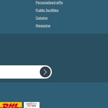
e individual beads
completely safe for babies'
Personalized gifts
ading hole with a
mouths. However, individual
Public facilities
ameter of two
parts/individual wooden lenses
. This makes threading
can be swallowed!Features
Catalog
nto our on our cords
Wooden lenses/lens beads 10mm:
is particularly easy. In
Diameter: 10 mmFelling hole: 2
Magazine
ll creative baby toys
mmQuantity: 50 pieces
lorful wooden beads.
(approx.)Color: freely
atively small beads
selectableMaterial: Wood
ly combined with motif
(maple)Country of manufacture:
cone beads and beads
GermanyShape: Lentil
beads, so that there are
beadATTENTION: INDIVIDUAL
 creativity when there
WOODEN LENSES/LENTIL BEADS
s to your creativity
ARE NOT SUITABLE FOR
ng craft projects.
CHILDREN UNDER 3 YEARS OF
s 10 millimeter -
AGE DUE TO SMALL PARTS THAT
atures Our wooden
CAN BE SWALLOWED!
itable for pacifier
y carriage chains and
toys. They are
 required.
ed by the following
 that you have read our
Material: mainly
cepted our
aple wood
produced in Germany
0 pieces free choice of