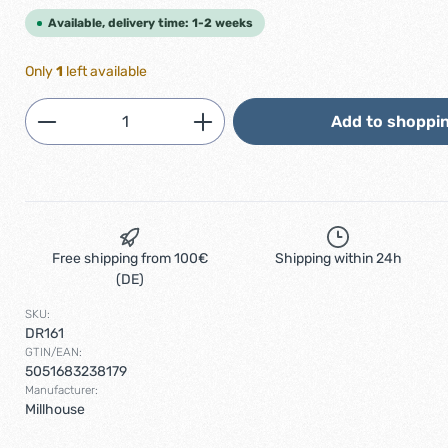
Available, delivery time: 1-2 weeks
Only
1
left available
Product Quantity: Enter the desired am
Add to shoppin
Free shipping from 100€
Shipping within 24h
(DE)
SKU:
DR161
GTIN/EAN:
5051683238179
Manufacturer:
Millhouse