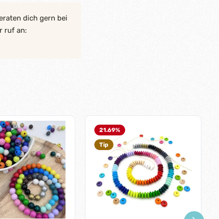
eraten dich gern bei
 ruf an:
21.69
%
Tip