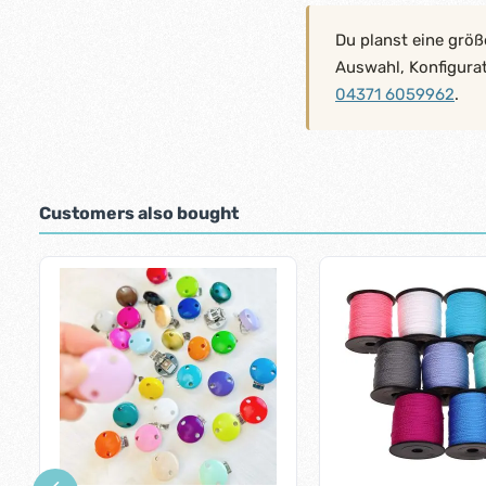
Du planst eine größ
Auswahl, Konfigura
04371 6059962
.
Customers also bought
Skip product gallery