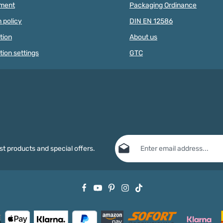
letter cubes.ATTENTION:
wearing. Th
pment
Packaging Ordinance
INDIVIDUAL LETTER BEADS ARE
have a thre
 policy
DIN EN 12586
NOT SUITABLE FOR CHILDREN
diameter di
UNDER 3 YEARS OF AGE DUE TO
millimeters
tion
About us
SMALL PARTS THAT CAN BE
the beads o
SWALLOWED! The letters are not
and ribbons 
tion settings
GTC
saliva-proof.
no time at a
with the co
The compar
can be easi
beads, sili
and letter 
no limits to
are no limit
when creati
Wooden bead
Email address*
product fe
st products and special offers.
beads are su
chains, bab
Privacy
other baby 
Fields marked with asterisks (*) are
characteriz
By selecting continue you confirm
properties: 
data protection information
and ac
certified m
general terms and conditions
.
(ESC/PEFC)
Quantity: 5