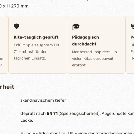
00 x H 290 mm
🛡️
🎓

Kita-tauglich geprüft
Pädagogisch
P
durchdacht
Erfüllt Spielzeugnorm EN
D
71 – robust für den
F
Montessori-inspiriert – in
täglichen Einsatz.
Ho
en
vielen Kitas europaweit
r.
erprobt.
rheit
skandinavischem Kiefer
Geprüft nach
EN 71
(Spielzeugsicherheit). Abgerundete Ka
Lacke.
Millhouse Education Ltd., UK – einer der führenden europäis