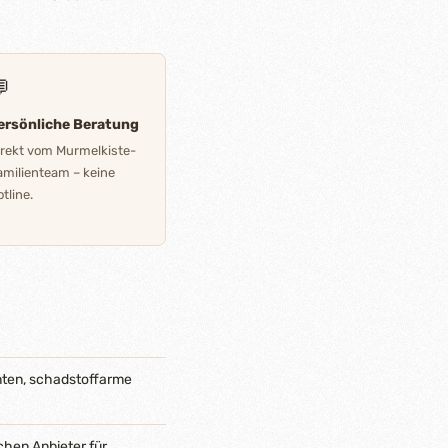

ersönliche Beratung
irekt vom Murmelkiste-
amilienteam – keine
tline.
nten, schadstoffarme
chen Anbieter für