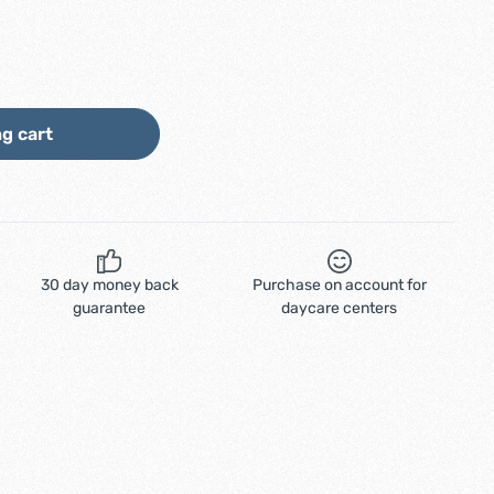
ount or use the buttons to increase or d
g cart
30 day money back
Purchase on account for
guarantee
daycare centers