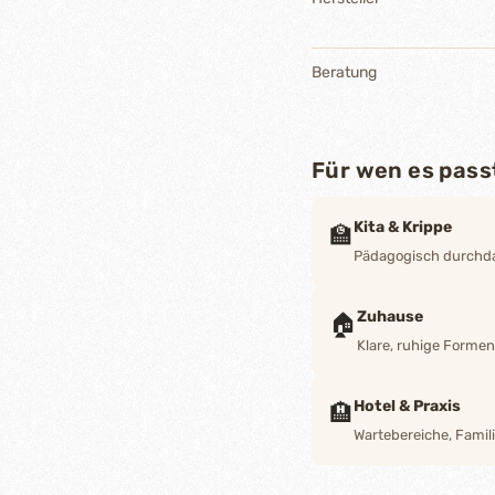
Beratung
Für wen es pass
Kita & Krippe
🏫
Pädagogisch durchdac
Zuhause
🏠
Klare, ruhige Forme
Hotel & Praxis
🏨
Wartebereiche, Famili