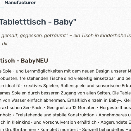
Manufacturer
Tabletttisch - Baby"
, gemalt, gegessen, geträumt“ – ein Tisch in Kinderhöhe i
 dir.
ttisch - BabyNEU
e Spiel- und Lernmöglichkeiten mit dem neuen Design unserer Mi
 robusten, freistehenden Tische sind vielseitig einsetzbar und pe
ch ideal für kreatives Spielen, Rollenspiele und sensorische Er
ames Spielen durch besseren Zugang von allen Seiten. Die Table
 von Wasser einfach abnehmen. Erhältlich einzeln in Baby-, Kle
raktischen 3er-Pack. • Geeignet ab 12 Monaten • Hergestellt a
nholz • Freistehende und stabile Konstruktion • Abnehmbares u
uch in Kleinkind- und Vorschulversion erhältlich • Abgerundete 
t in Großbritannien • Komplett montiert • Speziell behandeltes H