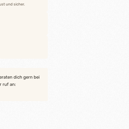
st und sicher.
eraten dich gern bei
 ruf an: