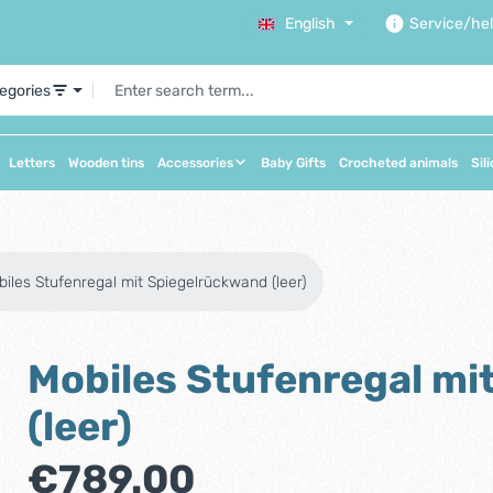
English
Service/he
tegories
Letters
Wooden tins
Accessories
Baby Gifts
Crocheted animals
Sil
iles Stufenregal mit Spiegelrückwand (leer)
Mobiles Stufenregal mi
(leer)
Regular price:
€789.00