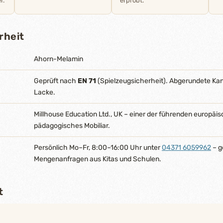
r.
erprobt.
rheit
Ahorn-Melamin
Geprüft nach
EN 71
(Spielzeugsicherheit). Abgerundete Ka
Lacke.
Millhouse Education Ltd., UK – einer der führenden europäis
pädagogisches Mobiliar.
Persönlich Mo–Fr, 8:00–16:00 Uhr unter
04371 6059962
– g
Mengenanfragen aus Kitas und Schulen.
t