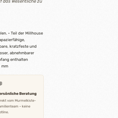
f das Wesentliche zu
n. • Teil der Millhouse
apazierfähige,
bare, kratzfeste und
loser, abnehmbarer
mfang enthalten
00 mm

ersönliche Beratung
irekt vom Murmelkiste-
amilienteam – keine
tline.