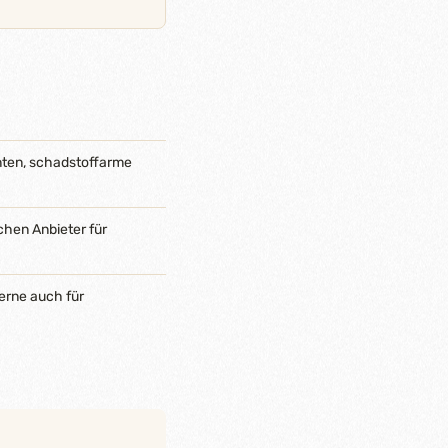
nten, schadstoffarme
chen Anbieter für
erne auch für