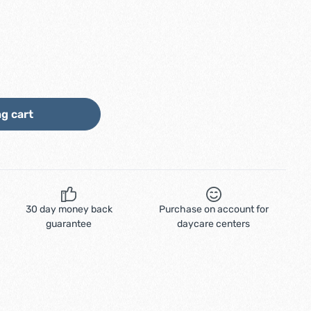
ount or use the buttons to increase or d
g cart
30 day money back
Purchase on account for
guarantee
daycare centers