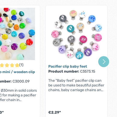
(1)
Pacifier clip baby feet
rage rating of 5 out of 5 stars
Product number:
C3573.15
ip mini / wooden clip
The "Baby feet" pacifier clip can
umber:
C3000.09
be used to make beautiful pacifier
chains, baby carriage chains and
p Ø30mm in solid colors
other stylish accessories for you
r) for making a pacifier
and your baby. The cute
fier chain in
footprints make it a special eye-
 with DIN EN 12586
catcher.Order this pacifier clip
1Mini pacifier clips
0*
€2.29*
now and make your baby or a
e extra small pacifier