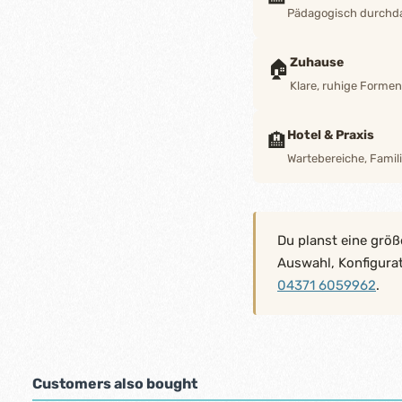
Pädagogisch durchdac
Zuhause
🏠
Klare, ruhige Forme
Hotel & Praxis
🏨
Wartebereiche, Famili
Du planst eine größ
Auswahl, Konfigura
04371 6059962
.
Customers also bought