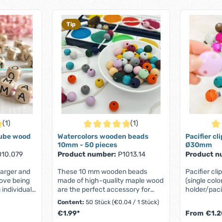
Tip
(1)
(1)
 of 5 out of 5 stars
Average rating of 5 out of 5 stars
Ave
cube wood
Watercolors wooden beads
Pacifier cl
10mm - 50 pieces
Ø30mm
010.079
Product number:
P1013.14
Product n
larger and
These 10 mm wooden beads
Pacifier cli
love being
made of high-quality maple wood
(single colo
 individual
are the perfect accessory for
holder/paci
er cubes are
handmade pieces of jewelry -
accordance
Content:
50 Stück
(€0.04 / 1 Stück)
 You can
such as pacifier chains, bracelets
and DIN EN 7
€1.99*
From
€1.2
h these
or cell phone chains. With an
Features:Th