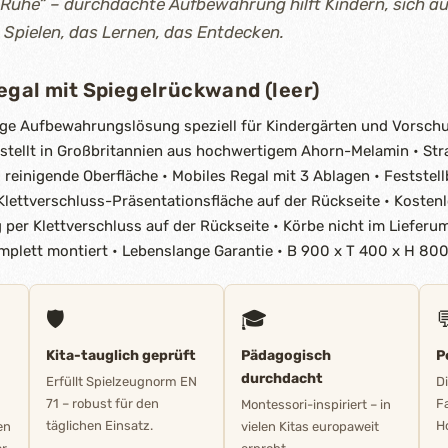
Ruhe“ – durchdachte Aufbewahrung hilft Kindern, sich au
 Spielen, das Lernen, das Entdecken.
egal mit Spiegelrückwand (leer)
ige Aufbewahrungslösung speziell für Kindergärten und Vorschule
estellt in Großbritannien aus hochwertigem Ahorn-Melamin • Str
u reinigende Oberfläche • Mobiles Regal mit 3 Ablagen • Feststell
Klettverschluss-Präsentationsfläche auf der Rückseite • Kosten
 per Klettverschluss auf der Rückseite • Körbe nicht im Lieferu
Komplett montiert • Lebenslange Garantie • B 900 x T 400 x H 8
🛡️
🎓

Kita-tauglich geprüft
Pädagogisch
P
durchdacht
Erfüllt Spielzeugnorm EN
D
71 – robust für den
F
Montessori-inspiriert – in
täglichen Einsatz.
Ho
en
vielen Kitas europaweit