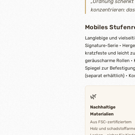
„Ordnung schenkt 
konzentrieren: das
Mobiles Stufenr
Langlebige und vielseit
Signature-Serie • Herg
kratzfeste und leicht z
geräuscharme Rollen • 
Spiegel zur Befestigung
(separat erhältlich) • 
🌿
Nachhaltige
Materialien
Aus FSC-zertifiziertem
Holz und schadstoffarm