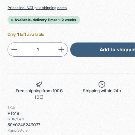
Prices incl. VAT plus shipping costs
Available, delivery time: 1-2 weeks
Only
1
left available
Product Quantity: Enter the desired am
Add to shoppin
Free shipping from 100€
Shipping within 24h
(DE)
SKU:
PT618
GTIN/EAN:
5060248243077
Manufacturer: