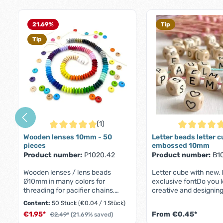
Skip product gallery
21.69
%
Tip
Tip
(1)
Average rating of 5 out of 5 stars
Average rating
Wooden lenses 10mm - 50
Letter beads letter 
pieces
embossed 10mm
Product number:
P1020.42
Product number:
B1
Wooden lenses / lens beads
Letter cube with new, 
Ø10mm in many colors for
exclusive fontDo you 
threading for pacifier chains,
creative and designing
children and baby toys. Best
gifts? Then these lett
Content:
50 Stück
(€0.04 / 1 Stück)
quality from German production.
just the thing for you.
€1.95*
From
€0.45*
€2.49*
(21.69% saved)
These wooden lenses are
make great things wit