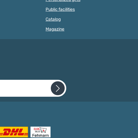
pieces or regular purchases.Mini
Public facilities
pacifier clip with a diameter of 30
millimetres for designing unique
Catalog
baby accessories Pacifier clips
are indispensable for making
Magazine
pacifier chains and other baby
accessories such as mobiles,
baby carriage chains or baby car
seat toys. To make your own
pacifier chains, you need a
suitable wooden clip so that the
finished chain can be easily
attached to the baby's clothes.
This prevents the pacifier from
constantly falling off. These baby
clips have a diameter of 30
millimetres and are therefore
smaller than the standard
wooden clips in our range. They
 required.
are therefore perfect for delicate
 that you have read our
pacifier chains.Mini pacifier clips
cepted our
available in many colors We offer
our 30 mm pacifier clips in many
different colors. In addition to
universally combinable colors