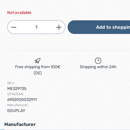
Not available
Product Quantity: Enter the desired am
Add to shoppin
Free shipping from 100€
Shipping within 24h
(DE)
SKU:
ME329735
GTIN/EAN:
6955920032911
Manufacturer:
EDUPLAY
Manufacturer