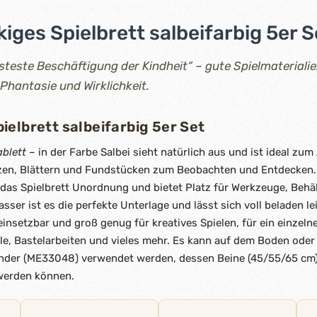
ges Spielbrett salbeifarbig 5er S
rnsteste Beschäftigung der Kindheit“ – gute Spielmateriali
hantasie und Wirklichkeit.
elbrett salbeifarbig 5er Set
ablett
– in der Farbe Salbei sieht natürlich aus und ist ideal zu
anzen, Blättern und Fundstücken zum Beobachten und Entdecken
 das Spielbrett Unordnung und bietet Platz für Werkzeuge, Behäl
sser ist es die perfekte Unterlage und lässt sich voll beladen le
g einsetzbar und groß genug für kreatives Spielen, für ein einzeln
ele, Bastelarbeiten und vieles mehr. Es kann auf dem Boden ode
änder (ME33048) verwendet werden, dessen Beine (45/55/65 cm
werden können.