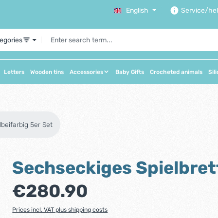
English
Service/he
tegories
Letters
Wooden tins
Accessories
Baby Gifts
Crocheted animals
Sil
beifarbig 5er Set
Sechseckiges Spielbrett
Regular price:
€280.90
Prices incl. VAT plus shipping costs