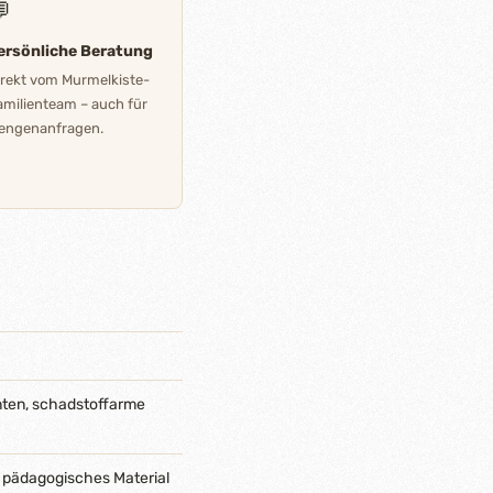

ersönliche Beratung
irekt vom Murmelkiste-
amilienteam – auch für
engenanfragen.
nten, schadstoffarme
 pädagogisches Material