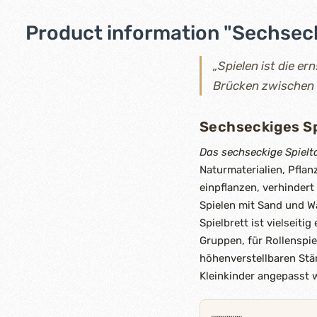
Product information "Sechsecki
„Spielen ist die e
Brücken zwischen P
Sechseckiges Spi
Das sechseckige Spielt
Naturmaterialien, Pfl
einpflanzen, verhindert
Spielen mit Sand und Wa
Spielbrett ist vielseiti
Gruppen, für Rollenspi
höhenverstellbaren St
Kleinkinder angepasst 