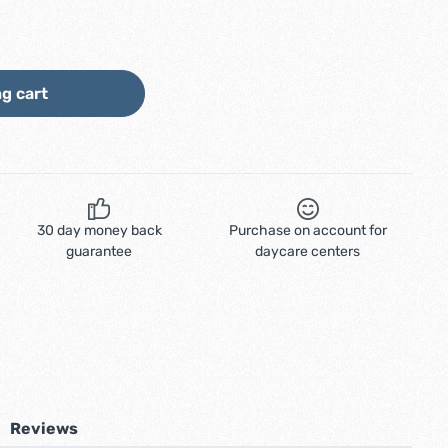
ount or use the buttons to increase or d
g cart
30 day money back
Purchase on account for
guarantee
daycare centers
Reviews