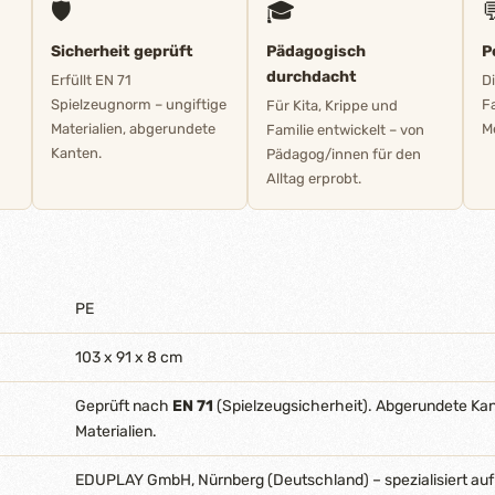
🛡️
🎓

Sicherheit geprüft
Pädagogisch
P
durchdacht
Erfüllt EN 71
D
Spielzeugnorm – ungiftige
F
Für Kita, Krippe und
Materialien, abgerundete
M
Familie entwickelt – von
Kanten.
Pädagog/innen für den
Alltag erprobt.
PE
103 x 91 x 8 cm
Geprüft nach
EN 71
(Spielzeugsicherheit). Abgerundete Ka
Materialien.
EDUPLAY GmbH, Nürnberg (Deutschland) – spezialisiert auf