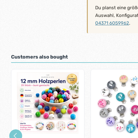
Du planst eine größ
Auswahl, Konfigura
04371 6059962
.
Customers also bought
Skip product gallery