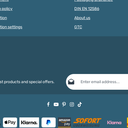
NOT
INDIVIDUAL LETTER BEADS ARE
 policy
DIN EN 12586
DREN UNDER
NOT SUITABLE FOR CHILDREN
 TO SMALL
UNDER 3 YEARS OF AGE DUE TO
tion
About us
SMALL PARTS THAT CAN BE
SWALLOWED! The letters are not
tion settings
GTC
saliva-proof.
Email address*
st products and special offers.
Privacy
Fields marked with asterisks (*) are
By selecting continue you confirm
data protection information
and ac
general terms and conditions
.