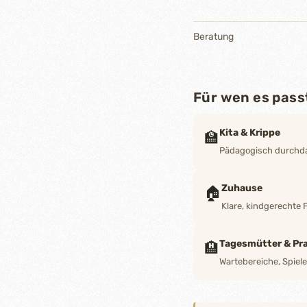
Beratung
Für wen es pass
Kita & Krippe
🏫
Pädagogisch durchdac
Zuhause
🏠
Klare, kindgerechte 
Tagesmütter & Pra
🏨
Wartebereiche, Spiel