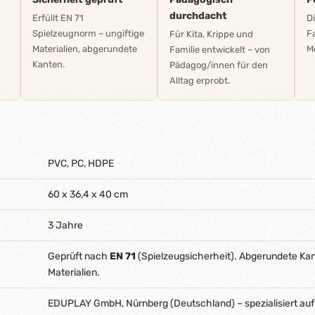
durchdacht
Erfüllt EN 71
D
Spielzeugnorm – ungiftige
F
Für Kita, Krippe und
Materialien, abgerundete
M
Familie entwickelt – von
Kanten.
Pädagog/innen für den
Alltag erprobt.
PVC, PC, HDPE
60 x 36,4 x 40 cm
3 Jahre
Geprüft nach
EN 71
(Spielzeugsicherheit). Abgerundete Ka
Materialien.
EDUPLAY GmbH, Nürnberg (Deutschland) – spezialisiert auf