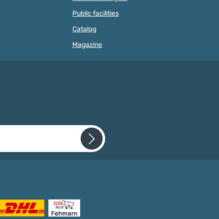
TENTION: NOT
INDIVIDUAL LETTER BEADS ARE
Public facilities
FOR CHILDREN UNDER
NOT SUITABLE FOR CHILDREN
F AGE DUE TO SMALL
UNDER 3 YEARS OF AGE DUE TO
Catalog
T CAN BE
SMALL PARTS THAT CAN BE
D!
SWALLOWED! The letters are not
Magazine
saliva-proof.
 required.
 that you have read our
cepted our