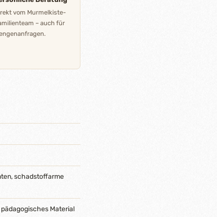
irekt vom Murmelkiste-
amilienteam – auch für
engenanfragen.
nten, schadstoffarme
 pädagogisches Material