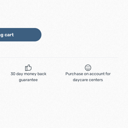
ount or use the buttons to increase or d
g cart
30 day money back
Purchase on account for
guarantee
daycare centers