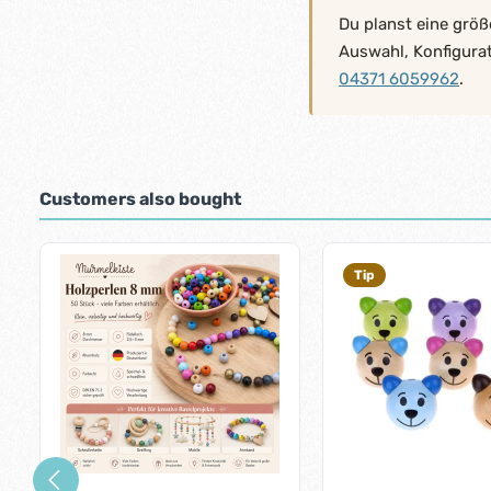
Du planst eine größ
Auswahl, Konfigura
04371 6059962
.
Customers also bought
Skip product gallery
Tip