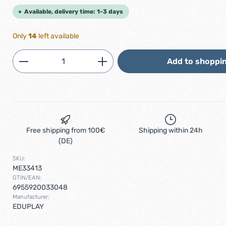
Available, delivery time: 1-3 days
Only
14
left available
Product Quantity: Enter the desired am
Add to shoppin
Free shipping from 100€
Shipping within 24h
(DE)
SKU:
ME33413
GTIN/EAN:
6955920033048
Manufacturer:
EDUPLAY