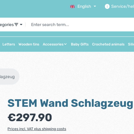
English
Service/he
tegories
Letters
Wooden tins
Accessories
Baby Gifts
Crocheted animals
Sil
lagzeug
STEM Wand Schlagzeug
Regular price:
€297.90
Prices incl. VAT plus shipping costs