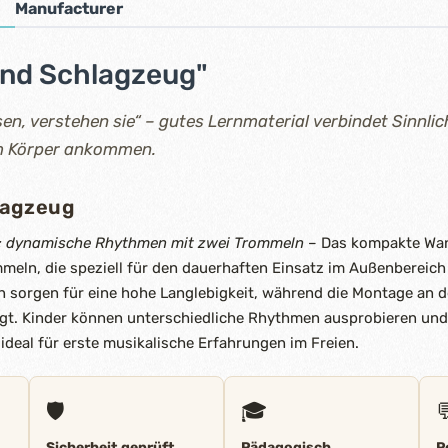
Manufacturer
and Schlagzeug"
en, verstehen sie“ – gutes Lernmaterial verbindet Sinnlic
im Körper ankommen.
lagzeug
ll: dynamische Rhythmen mit zwei Trommeln
– Das kompakte Wan
meln, die speziell für den dauerhaften Einsatz im Außenbereich
en sorgen für eine hohe Langlebigkeit, während die Montage an
lgt. Kinder können unterschiedliche Rhythmen ausprobieren und
 ideal für erste musikalische Erfahrungen im Freien.
🛡️
🎓

Sicherheit geprüft
Pädagogisch
P