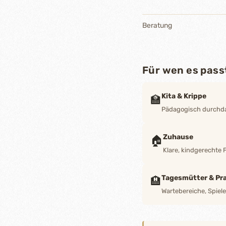
Beratung
Für wen es pass
Kita & Krippe
🏫
Pädagogisch durchdac
Zuhause
🏠
Klare, kindgerechte 
Tagesmütter & Pra
🏨
Wartebereiche, Spiel