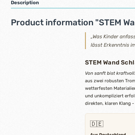
Description
Product information "STEM W
„Was Kinder anfass
lässt Erkenntnis 
STEM Wand Sch
Von sanft bist kraftvo
aus zwei robusten Trom
wetterfesten Materiali
und unkompliziert erfo
direkten, klaren Klang -
🇩🇪
Aus Deutschland