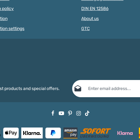
mouths.AT
have a threading hole with a
 policy
DIN EN 12586
SUITABLE 
diameter diameter of two
3 YEARS O
millimeters. This makes threading
tion
About us
PARTS THA
the beads onto our on our cords
SWALLOWE
and ribbons is particularly easy. In
tion settings
GTC
no time at all creative baby toys
with the colorful wooden beads.
The comparatively small beads
can be easily combined with motif
beads, silicone beads and beads
and letter beads, so that there are
no limits to creativity when there
are no limits to your creativity
when creating craft projects.
Wooden beads 10 millimeter -
Email address*
product features Our wooden
st products and special offers.
beads are suitable for pacifier
chains, baby carriage chains and
Privacy
other baby toys. They are
Fields marked with asterisks (*) are
characterized by the following
By selecting continue you confirm
properties: Material: mainly
data protection information
and ac
certified maple wood
general terms and conditions
.
(ESC/PEFC)produced in Germany
Quantity: 50 pieces free choice of
color Diameter: 10