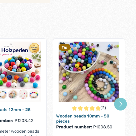
Tip
(2)
ads 12mm - 25
Average rating of 5 out of 5 stars
Wooden beads 10mm - 50
umber:
P1208.42
pieces
Product number:
P1008.50
limeter wooden beads