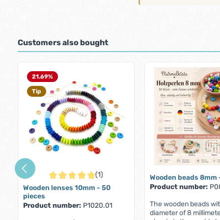
Customers also bought
Skip product gallery
21.69
%
Tip
(1)
Wooden beads 8mm -
Average rating of 5 out of 5 stars
Product number:
P0
Wooden lenses 10mm - 50
pieces
The wooden beads wit
Product number:
P1020.01
diameter of 8 millimet