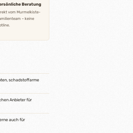
ersönliche Beratung
irekt vom Murmelkiste-
amilienteam – keine
tline.
nten, schadstoffarme
chen Anbieter für
erne auch für