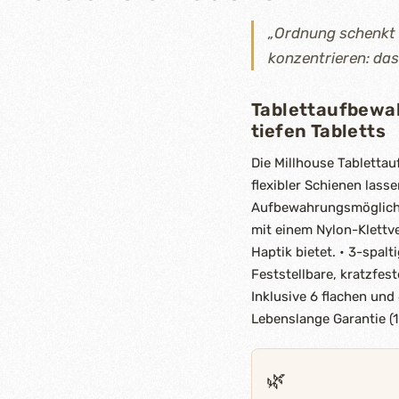
„Ordnung schenkt 
konzentrieren: das
Tablettaufbewah
tiefen Tabletts
Die Millhouse Tabletta
flexibler Schienen lass
Aufbewahrungsmöglichke
mit einem Nylon-Klettv
Haptik bietet. • 3-spal
Feststellbare, kratzfes
Inklusive 6 flachen und 
Lebenslange Garantie (1
🌿