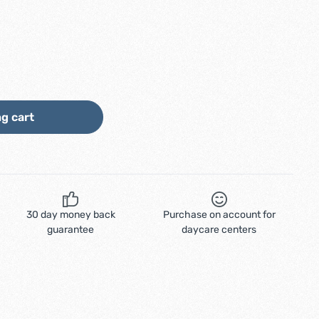
ount or use the buttons to increase or d
g cart
30 day money back
Purchase on account for
guarantee
daycare centers