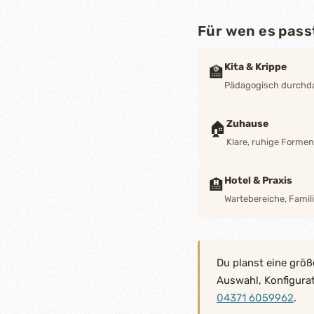
Für wen es pass
Kita & Krippe
🏫
Pädagogisch durchdac
Zuhause
🏠
Klare, ruhige Forme
Hotel & Praxis
🏨
Wartebereiche, Famili
Du planst eine größ
Auswahl, Konfigura
04371 6059962
.