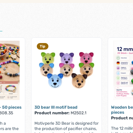
Tip
 50 pieces
3D bear III motif bead
Wooden be
pieces
808.35
Product number:
M2502.1
Product n
h a
Motivperle 3D Bear is designed for
The 12 mil
ers are the
the production of pacifier chains,