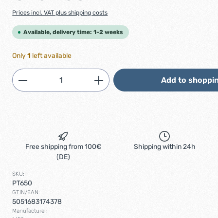
Prices incl. VAT plus shipping costs
Available, delivery time: 1-2 weeks
Only
1
left available
Product Quantity: Enter the desired am
Add to shoppin
Free shipping from 100€
Shipping within 24h
(DE)
SKU:
PT650
GTIN/EAN:
5051683174378
Manufacturer: