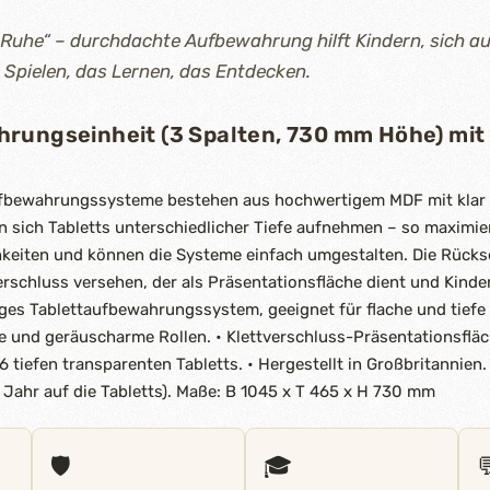
Ruhe“ – durchdachte Aufbewahrung hilft Kindern, sich au
 Spielen, das Lernen, das Entdecken.
rungseinheit (3 Spalten, 730 mm Höhe) mit 
ufbewahrungssysteme bestehen aus hochwertigem MDF mit klar 
en sich Tabletts unterschiedlicher Tiefe aufnehmen – so maximie
iten und können die Systeme einfach umgestalten. Die Rückse
erschluss versehen, der als Präsentationsfläche dient und Kind
tiges Tablettaufbewahrungssystem, geeignet für flache und tiefe 
te und geräuscharme Rollen. • Klettverschluss-Präsentationsfläc
6 tiefen transparenten Tabletts. • Hergestellt in Großbritannien.
 Jahr auf die Tabletts). Maße: B 1045 x T 465 x H 730 mm
🛡️
🎓
