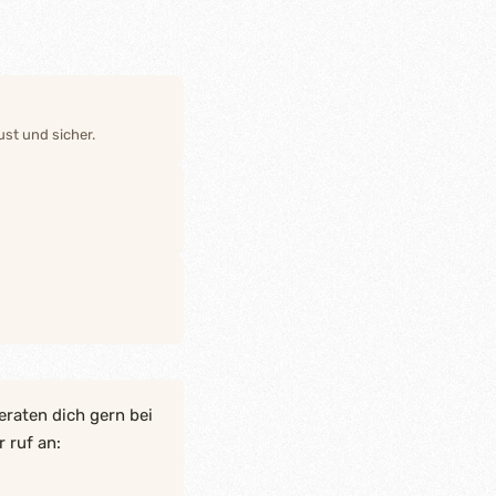
st und sicher.
eraten dich gern bei
 ruf an: