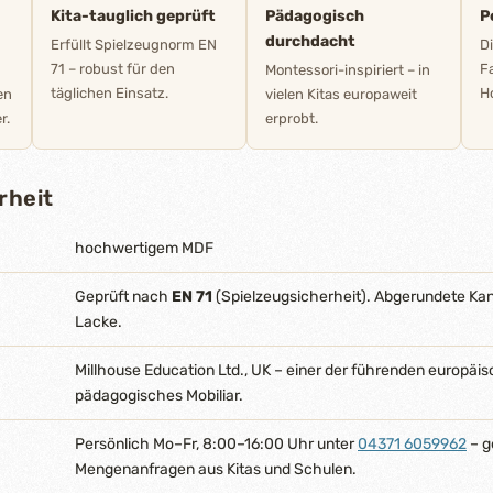
Kita-tauglich geprüft
Pädagogisch
P
durchdacht
Erfüllt Spielzeugnorm EN
D
71 – robust für den
F
Montessori-inspiriert – in
täglichen Einsatz.
Ho
en
vielen Kitas europaweit
r.
erprobt.
rheit
hochwertigem MDF
Geprüft nach
EN 71
(Spielzeugsicherheit). Abgerundete Ka
Lacke.
Millhouse Education Ltd., UK – einer der führenden europäis
pädagogisches Mobiliar.
Persönlich Mo–Fr, 8:00–16:00 Uhr unter
04371 6059962
– g
Mengenanfragen aus Kitas und Schulen.