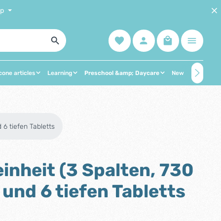
lp
You have 0 wishlist items
Shopping cart 
icone articles
Learning
Preschool &amp; Daycare
New
%SALE%
6 tiefen Tabletts
nheit (3 Spalten, 730
und 6 tiefen Tabletts