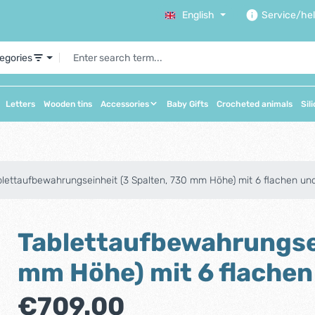
English
Service/he
tegories
Letters
Wooden tins
Accessories
Baby Gifts
Crocheted animals
Sil
lettaufbewahrungseinheit (3 Spalten, 730 mm Höhe) mit 6 flachen und 
Tablettaufbewahrungsei
mm Höhe) mit 6 flachen 
Regular price:
€709.00