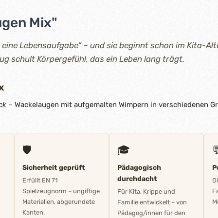
ugen Mix"
t eine Lebensaufgabe“ – und sie beginnt schon im Kita-Alt
 schult Körpergefühl, das ein Leben lang trägt.
x
ck
– Wackelaugen mit aufgemalten Wimpern in verschiedenen G
🛡️
🎓

Sicherheit geprüft
Pädagogisch
P
durchdacht
Erfüllt EN 71
D
Spielzeugnorm – ungiftige
F
Für Kita, Krippe und
Materialien, abgerundete
M
Familie entwickelt – von
Kanten.
Pädagog/innen für den