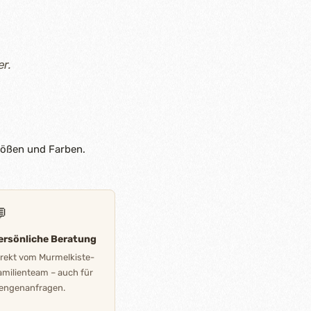
er.
rößen und Farben.

ersönliche Beratung
irekt vom Murmelkiste-
amilienteam – auch für
engenanfragen.