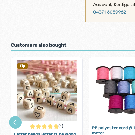
Auswahl, Konfigura
04371 6059962
.
Customers also bought
Skip product gallery
Tip
(1)
PP polyester cord Ø 
Average rating of 5 out of 5 stars
meter
Letter beads letter cube wood