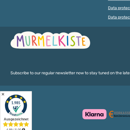
UNDER 3 YEARS OF AGE DUE TO
Data protec
SMALL PARTS THAT CAN BE
SWALLOWED! The letters are not
Data protec
saliva-proof.
Subscribe to our regular newsletter now to stay tuned on the late
✕