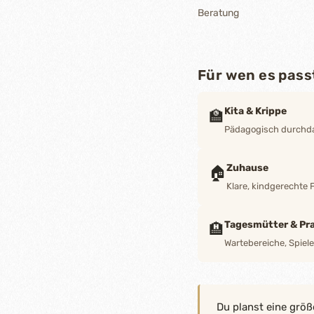
Beratung
Für wen es pass
Kita & Krippe
🏫
Pädagogisch durchdac
Zuhause
🏠
Klare, kindgerechte 
Tagesmütter & Pra
🏨
Wartebereiche, Spiel
Du planst eine größ