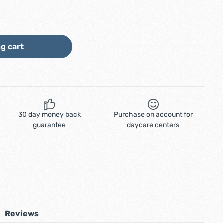
ount or use the buttons to increase or d
g cart
30 day money back
Purchase on account for
guarantee
daycare centers
Reviews