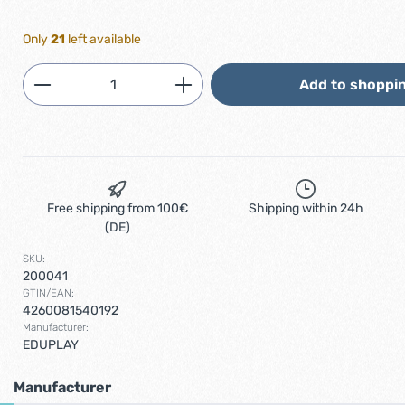
Only
21
left available
Product Quantity: Enter the desired am
Add to shoppin
Free shipping from 100€
Shipping within 24h
(DE)
SKU:
200041
GTIN/EAN:
4260081540192
Manufacturer:
EDUPLAY
Manufacturer