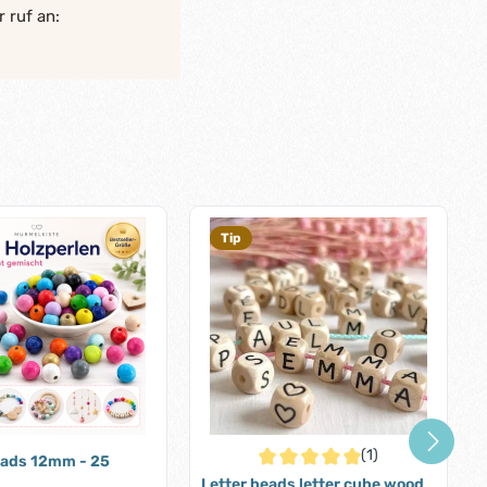
 ruf an:
Tip
(1)
ads 12mm - 25
Average rating of 5 out of 5 stars
Letter beads letter cube wood