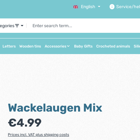
English
Service/he
tegories
Letters
Wooden tins
Accessories
Baby Gifts
Crocheted animals
Sil
Wackelaugen Mix
Regular price:
€4.99
Prices incl. VAT plus shipping costs