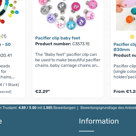
(1)
Pacifier clip baby feet
 of 5 out of 5 stars
Ave
Product number:
C3573.15
 - 50
Pacifier cl
Ø30mm
The "Baby feet" pacifier clip can
020.41
Product n
be used to make beautiful pacifier
chains, baby carriage chains and
beads
Pacifier cli
other stylish accessories for you
 for
(single colo
and your baby. The cute
chains,
holder/paci
footprints make it a special eye-
. Best
accordance
4 / 1 Stück)
catcher.Order this pacifier clip
roduction.
and DIN EN 7
€2.29*
From
€1.2
 saved)
now and make your baby or a
are
Features:Th
loved one happy! Material: maple
cifier
clips (30mm
 amount or use the buttons to increase o
tity: Enter the desired amount or use th
Product Quantity: Enter the d
wood, stainless steelColor: see
 chains and
properties:
4.89
/
5.00
i Trustami:
mit
1.985
Bewertungen
|
Bewertungsgrundlage des Anbiete
selectionSize: Diameter 35
on-toxic and
top, stainle
mmMotif: Baby feet3 ventilation
s.
Color: can 
e
Information
holes (protection against
ses can be
various sha
suffocation)Country of
ful when
in Germany
manufacture: GermanyIt
box wooden
millimeters 