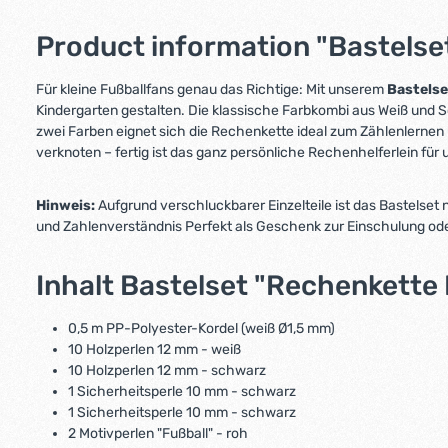
Product information "Bastelse
Für kleine Fußballfans genau das Richtige: Mit unserem
Bastelse
Kindergarten gestalten. Die klassische Farbkombi aus Weiß und 
zwei Farben eignet sich die Rechenkette ideal zum Zählenlernen u
verknoten – fertig ist das ganz persönliche Rechenhelferlein für
Hinweis:
Aufgrund verschluckbarer Einzelteile ist das Bastelset 
und Zahlenverständnis Perfekt als Geschenk zur Einschulung oder
Inhalt Bastelset "Rechenkette 
0,5 m PP-Polyester-Kordel (weiß Ø1,5 mm)
10 Holzperlen 12 mm - weiß
10 Holzperlen 12 mm - schwarz
1 Sicherheitsperle 10 mm - schwarz
1 Sicherheitsperle 10 mm - schwarz
2 Motivperlen "Fußball" - roh