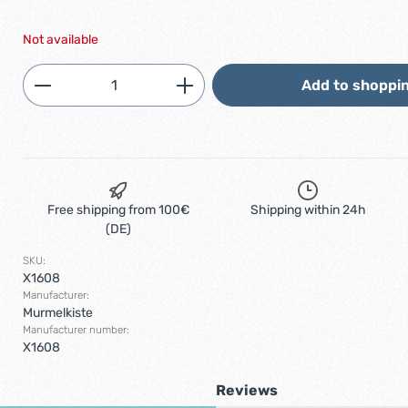
Not available
Product Quantity: Enter the desired am
Add to shoppin
Free shipping from 100€
Shipping within 24h
(DE)
SKU:
X1608
Manufacturer:
Murmelkiste
Manufacturer number:
X1608
Reviews